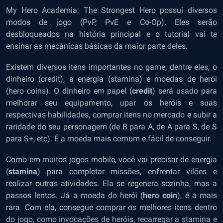
My Hero Academia: The Strongest Hero possui diversos
modos de jogo (PvP, PvE e Co-Op). Eles serão
desbloqueados na história principal e o tutorial vai te
ensinar as mecânicas básicas da maior parte deles.
Existem diversos itens importantes no game, dentre eles, o
dinheiro (credit), a energia (stamina) e moedas de herói
(hero coins). O dinheiro em papel (
credit
) será usado para
melhorar seu equipamento, upar os heróis e suas
respectivas habilidades, comprar itens no mercado e subir a
raridade do seu personagem (de B para A, de A para S, de S
para S+, etc). É a moeda mais comum e fácil de conseguir.
Como em muitos jogos mobile, você vai precisar de energia
(
stamina
) para completar missões, enfrentar vilões e
realizar outras atividades. Ela se regenera sozinha, mas a
passos lentos. Já a moeda do herói (
hero coin
), é a mais
rara. Com ela, consegue comprar os melhores itens dentro
do jogo, como invocações de heróis, recarregar a stamina e