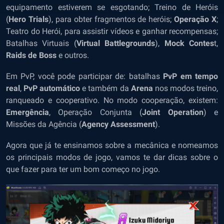
equipamento estiverem se esgotando; Treino de Heróis
(
Hero Trials
), para obter fragmentos de heróis;
Operação X
;
Teatro do Herói, para assistir vídeos e ganhar recompensas;
Batalhas Virtuais (
Virtual Battlegrounds
),
Mock Contes
t,
Raids de Boss
e outros.
Em PvP, você pode participar de:
batalhas
PvP em tempo
real
,
PvP automático
e também da
Arena
nos modos treino,
ranqueado e cooperativo. No modo cooperação, existem:
Emergência
, Operação Conjunta (
Joint Operation
) e
Missões da Agência (
Agency Assessment
).
Agora que já te ensinamos sobre a mecânica e nomeamos
os principais modos de jogo, vamos te dar dicas sobre o
que fazer para ter um bom começo no jogo.