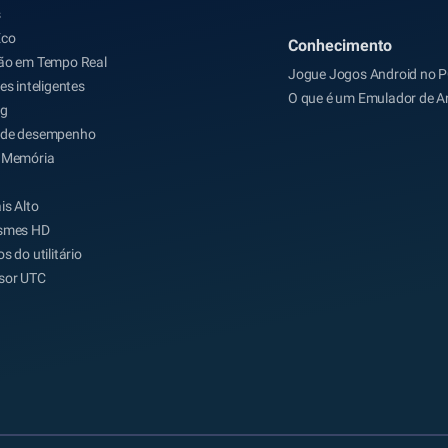
s
Eco
Conhecimento
ão em Tempo Real
Jogue Jogos Android no 
es inteligentes
O que é um Emulador de A
ng
de desempenho
 Memória
is Alto
smes HD
s do utilitário
sor UTC