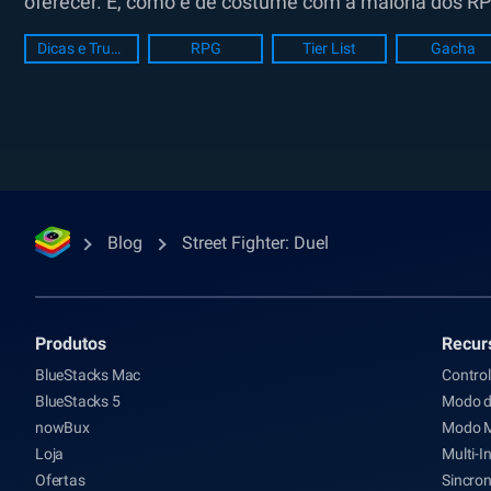
oferecer. E, como é de costume com a maioria dos RP
Dicas e Truques
RPG
Tier List
Gacha
Blog
Street Fighter: Duel
Produtos
Recur
BlueStacks Mac
Contro
BlueStacks 5
Modo d
nowBux
Modo 
Loja
Multi-I
Ofertas
Sincron