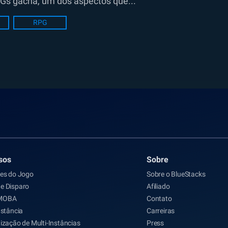
Gs gacha, um dos aspectos que...
RPG
sos
Sobre
les do Jogo
Sobre o BlueStacks
e Disparo
Afiliado
MOBA
Contato
nstância
Carreiras
ização de Multi-Instâncias
Press