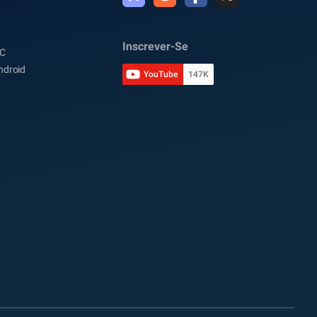
Inscrever-Se
PC
ndroid
YouTube
147K