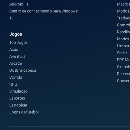
Android 11
Macro
Centro de conhecimento para Windows
Modo 
11
Traduç
Control
Rerolli
Jogos
Modos 
Top Jogos
Limpar
Ação
Script
Aventura
FPS Ma
Arcade
Graphi
Quebra-cabeça
Recurso
Corrida
Conver
RPG
Simulação
Esportes
Estratégia
Jogos de futebol