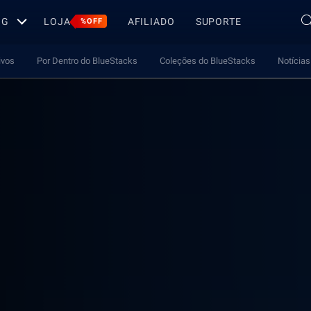
OG
LOJA
AFILIADO
SUPORTE
%OFF
ivos
Por Dentro do BlueStacks
Coleções do BlueStacks
Notícias