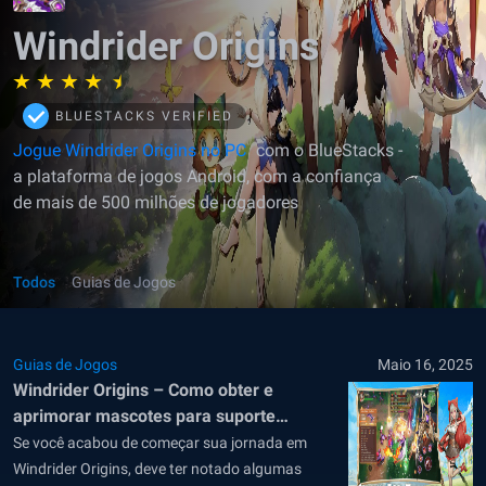
Windrider Origins
BLUESTACKS VERIFIED
Jogue Windrider Origins no PC
com o BlueStacks -
a plataforma de jogos Android, com a confiança
de mais de 500 milhões de jogadores
Todos
Guias de Jogos
Guias de Jogos
Maio 16, 2025
Windrider Origins – Como obter e
aprimorar mascotes para suporte
máximo em batalha
Se você acabou de começar sua jornada em
Windrider Origins, deve ter notado algumas