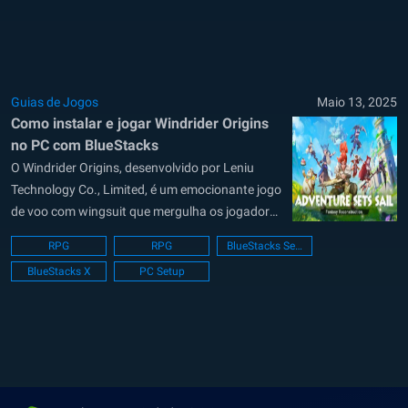
escolha da sua classe...
Guias de Jogos
Maio 13, 2025
Como instalar e jogar Windrider Origins
no PC com BlueStacks
O Windrider Origins, desenvolvido por Leniu
Technology Co., Limited, é um emocionante jogo
de voo com wingsuit que mergulha os jogadores
na emoção de voar pelos céus acima de cidades
RPG
RPG
BlueStacks Setup
movimentadas. Desenvolvido pela Voodoo, este
BlueStacks X
PC Setup
jogo oferece uma combinação única de
navegação aérea em alta velocidade e desvio de
obstáculos,...