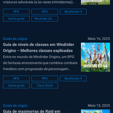
criaturas adoráveis ​​(e às vezes intimidantes)
lutando ao lado de outros jogadores. Bem-vindo
RPG
RPG
BlueStacks X
ao sistema de mascotes, um dos recursos mais
Game guide
Windrider Origins
legais e recompensadores do jogo. Seja para
causar dano extra, aumentar a defesa ou
apenas...
Guias de Jogos
Maio 16, 2025
Guia de níveis de classes em Windrider
Origins – Melhores classes explicadas
Entre no mundo de Windrider Origins, um RPG
de fantasia emocionante que combina combate
frenético com progressão de personagem
imersiva. Ambientado em um reino rico em
RPG
RPG
BlueStacks X
detalhes, repleto de perigos e aventuras, os
Game guide
Class Guide
jogadores têm a tarefa de selecionar a classe
certa para moldar sua jornada. Seja avançando
de cabeça...
Guias de Jogos
Maio 15, 2025
Guia de masmorras de Raid em