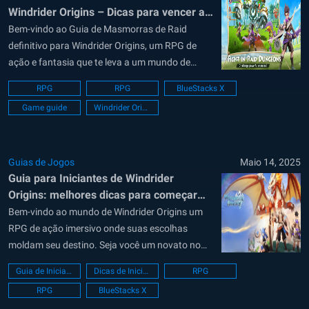
Windrider Origins – Dicas para vencer as
batalhas de Raid
Bem-vindo ao Guia de Masmorras de Raid
definitivo para Windrider Origins, um RPG de
ação e fantasia que te leva a um mundo de
magia, monstros e batalhas épicas. À medida
RPG
RPG
BlueStacks X
que avança no jogo, você encontrará
Game guide
Windrider Origins
Masmorras de Raid com desafios intensos e de
alto nível, repletos de chefes...
Guias de Jogos
Maio 14, 2025
Guia para Iniciantes de Windrider
Origins: melhores dicas para começar
com força no RPG de fantasia
Bem-vindo ao mundo de Windrider Origins um
RPG de ação imersivo onde suas escolhas
moldam seu destino. Seja você um novato no
gênero ou um jogador experiente em busca de
Guia de Iniciante
Dicas de Iniciante
RPG
uma nova aventura, este guia para iniciantes foi
RPG
BlueStacks X
criado para ajudá-lo a começar com tudo. Da