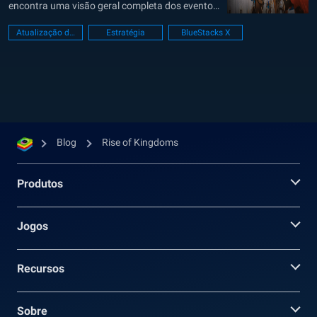
encontra uma visão geral completa dos eventos
atuais e das inovações que já estão em vigor no
Atualização de Jogo
Estratégia
BlueStacks X
jogo. Eventos de Páscoa: Primavera nos Reinos
Com a chegada da primavera, uma série...
Blog
Rise of Kingdoms
Produtos
Jogos
Recursos
Sobre