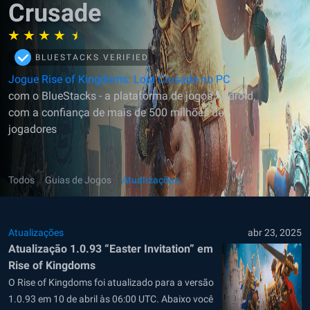
Crusade
BLUESTACKS VERIFIED
Jogue Rise of Kingdoms: Lost Crusade no PC
com o BlueStacks - a plataforma de jogos Android,
com a confiança de mais de 500 milhões de
jogadores
Todos
Guias de Jogos
Atualizações
Atualizações
abr 23, 2025
Atualização 1.0.93 “Easter Invitation” em
Rise of Kingdoms
O Rise of Kingdoms foi atualizado para a versão
1.0.93 em 10 de abril às 06:00 UTC. Abaixo você