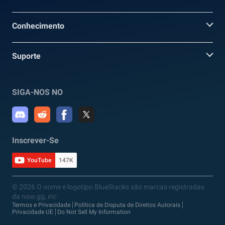
Conhecimento
Suporte
SIGA-NOS NO
Inscrever-Se
YouTube
147K
© 2026 O nome e logotipo BlueStacks são marcas registradas
da now.gg, inc
Termos e Privacidade
Política de Disputa de Direitos Autorais
Privacidade UE
Do Not Sell My Information