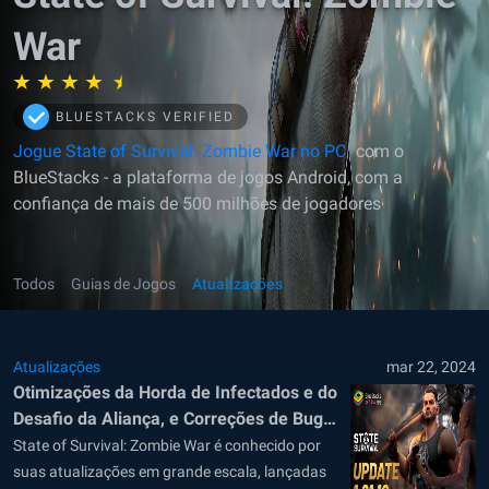
War
BLUESTACKS VERIFIED
Jogue State of Survival: Zombie War no PC
com o
BlueStacks - a plataforma de jogos Android, com a
confiança de mais de 500 milhões de jogadores
Todos
Guias de Jogos
Atualizações
Atualizações
mar 22, 2024
Otimizações da Horda de Infectados e do
Desafio da Aliança, e Correções de Bugs
na Atualização 1.21.10 de State of
State of Survival: Zombie War é conhecido por
Survival: Zombie War
suas atualizações em grande escala, lançadas