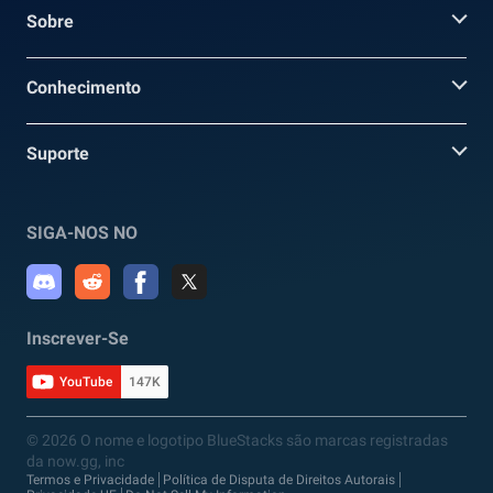
Sobre
Conhecimento
Suporte
SIGA-NOS NO
Inscrever-Se
YouTube
147K
© 2026 O nome e logotipo BlueStacks são marcas registradas
da now.gg, inc
Termos e Privacidade
Política de Disputa de Direitos Autorais