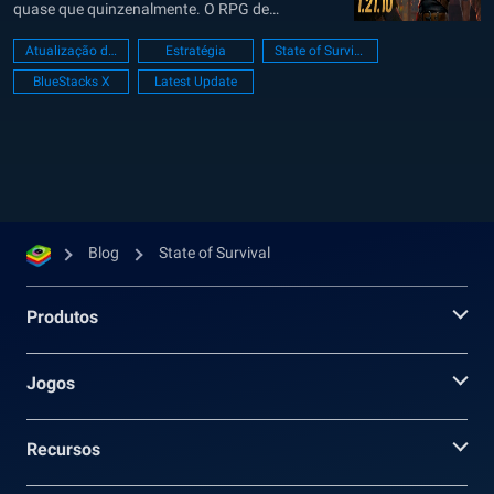
quase que quinzenalmente. O RPG de
sobrevivência a zumbis anunciou recentemente
Atualização de Jogo
Estratégia
State of Survival
uma colaboração com as Tartarugas Ninjas, na
BlueStacks X
Latest Update
qual você verá os famosos personagens
Michelangelo, Donatello, Leonardo e Raphael em
um emocionante crossover. O State of...
Blog
State of Survival
Produtos
Jogos
Recursos