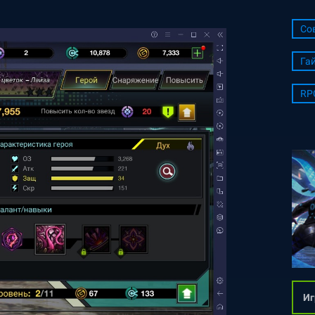
Со
Га
RP
Иг