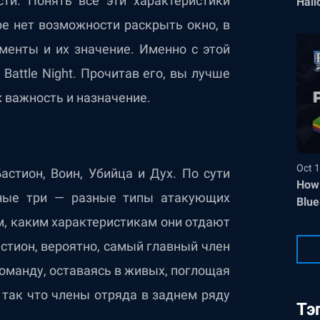
сти. Понять все эти характеристики
Hall
ре нет возможности раскрыть окно, в
менты и их значение. Именно с этой
Battle Night. Прочитав его, вы лучше
х важность и назначение.
Oct 1
Бастион, Воин, Убийца и Дух. По сути
How 
льные три — разные типы атакующих
Blue
м, каким характеристикам они отдают
астион, вероятно, самый главный член
оманду, оставаясь в живых, поглощая
так что члены отряда в заднем ряду
Тэ