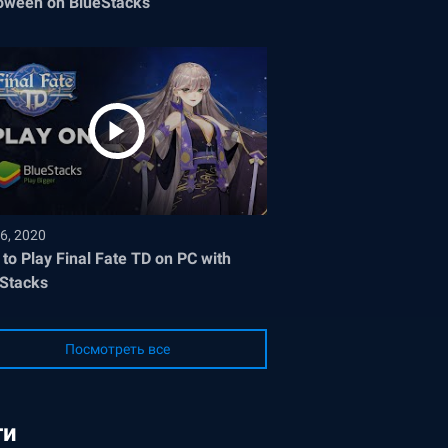
oween on BlueStacks
6, 2020
to Play Final Fate TD on PC with
Stacks
Посмотреть все
ги