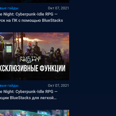
вые гайды
Окт 07, 2021
le Night: Cyberpunk-Idle RPG —
уск на ПК с помощью BlueStacks
вые гайды
Окт 07, 2021
le Night: Cyberpunk-Idle RPG —
кции BlueStacks для легкой
еды над врагами