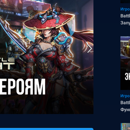
Игро
Batt
Зап
Игро
Batt
Фун
поб