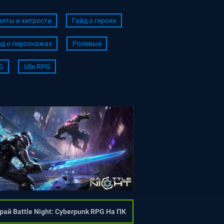
веты и хитрости
Гайд о героях
йд о персонажах
Ролевые
G
Idle RPG
рай Battle Night: Cyberpunk RPG На ПК