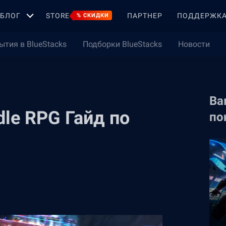
БЛОГ
STORE
ПАРТНЕР
ПОДДЕРЖК
% СКИДКИ
ытия в BlueStacks
Подборки BlueStacks
Новости
Ва
Idle RPG Гайд по
по