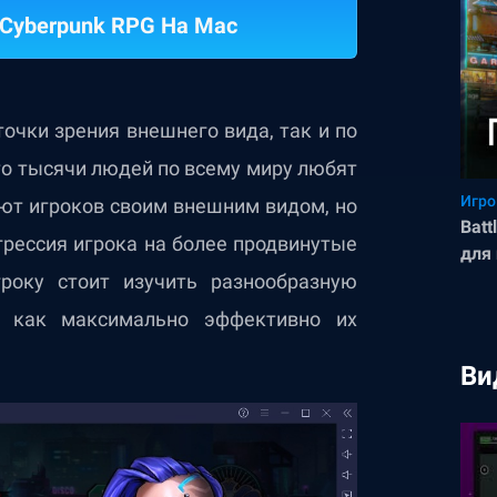
: Cyberpunk RPG На Mac
очки зрения внешнего вида, так и по
что тысячи людей по всему миру любят
Игро
уют игроков своим внешним видом, но
Batt
грессия игрока на более продвинутые
для
року стоит изучить разнообразную
, как максимально эффективно их
Ви