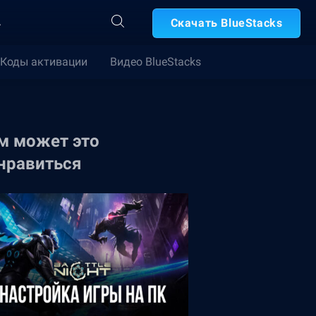
А
Скачать BlueStacks
Коды активации
Видео BlueStacks
м может это
нравиться