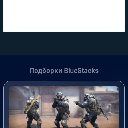
Подборки BlueStacks