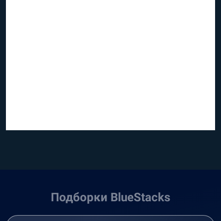
Подборки BlueStacks