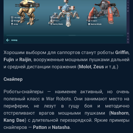
Хорошим выбором для саппортов станут роботы
Griffin
,
Fujin
и
Raijin
, вооруженные мощными пушками дальней
и средней дистанции поражения (
Molot
,
Zeus
и т.д.)
Снайпер
Роботы-снайперы — наименее активный, но очень
полезный класс в War Robots. Они занимают место на
периферии, не лезут в гущу боя и методично
отстреливают врагов мощными пушками (
Nashorn
,
Kang Dae
) с длительной перезарядкой. Яркие примеры
снайперов —
Patton
и
Natasha
.