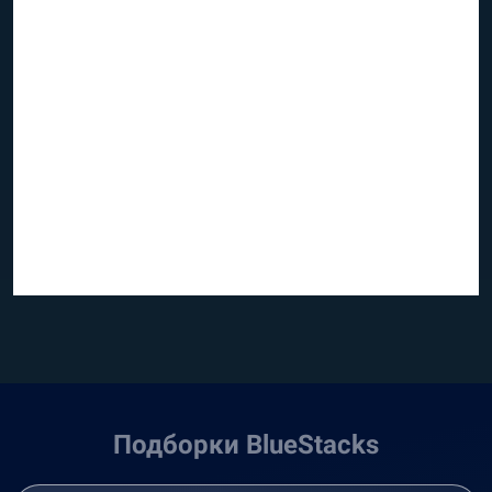
Подборки BlueStacks