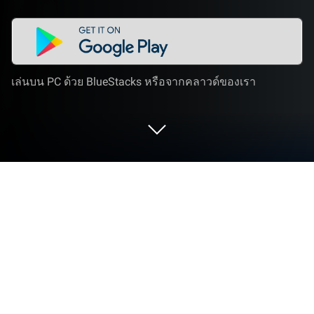
เล่นบน PC ด้วย BlueStacks หรือจากคลาวด์ของเรา
เล่น ACECRAFT บน PC และ Mac
ก้าวสู่โลกของ ACECRAFT, เกมแอ็กชันสุดน่าตื่นเต้น
จากบ้านของผู้พัฒนา Vizta Games เล่นเกมแอนดรอยด์
บน BlueStacks แอปเพลเยอร์และสัมผัสประสบการณ์
การเล่นเกมที่เหนือระดับบน PC และ Mac