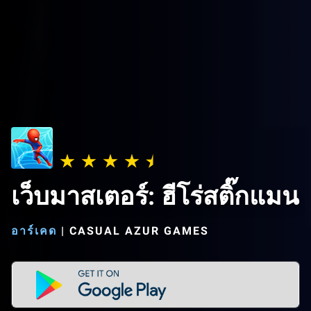
เว็บมาสเตอร์: ฮีโร่สติ๊กแมน
อาร์เคด
|
CASUAL AZUR GAMES