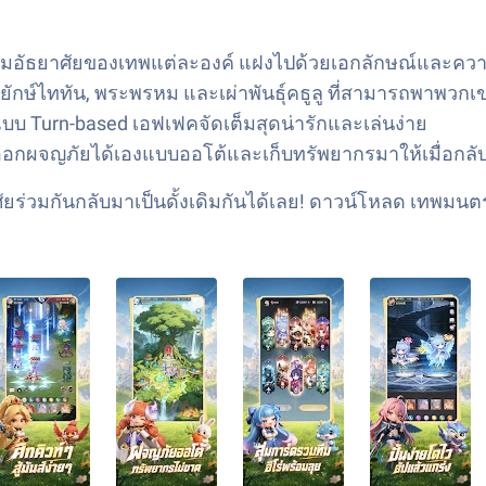
ตามอัธยาศัยของเทพแต่ละองค์ แฝงไปด้วยเอกลักษณ์และความลึ
 ยักษ์ไททัน, พระพรหม และเผ่าพันธุ์คธูลู ที่สามารถพาพวก
บบ Turn-based เอฟเฟคจัดเต็มสุดน่ารักและเล่นง่าย
รถออกผจญภัยได้เองแบบออโต้และเก็บทรัพยากรมาให้เมื่อกล
ัยร่วมกันกลับมาเป็นดั้งเดิมกันได้เลย! ดาวน์โหลด เทพมนต