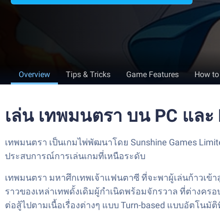
Overview
Tips & Tricks
Game Features
How to
เล่น เทพมนตรา บน PC และ
เทพมนตรา เป็นเกมไพ่พัฒนาโดย Sunshine Games Limited
ประสบการณ์การเล่นเกมที่เหนือระดับ
เทพมนตรา มหาศึกเทพเจ้าแฟนตาซี ที่จะพาผู้เล่นก้าวเข้าสู
ราวของเหล่าเทพดั้งเดิมผู้กำเนิดพร้อมจักรวาล ที่ต่าง
ต่อสู้ไปตามเนื้อเรื่องต่างๆ แบบ Turn-based แบบอัตโนมัติท