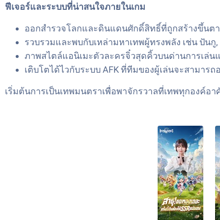
ฟีเจอร์และระบบที่น่าสนใจภายในเกม
ออกสำรวจโลกและดินแดนศักดิ์สิทธิ์ที่ถูกสร้างขึ้น
รวบรวมและพบกับเหล่ามหาเทพผู้ทรงพลัง เช่น ปันกู,
ภาพสไตล์แอนิเมะตัวละครจิ๋วสุดคิ้วบนด่านการเล่นแ
เติบโตได้ไวกับระบบ AFK ที่ทีมของผู้เล่นจะสามา
เริ่มต้นการเป็นเทพมนตราเพื่อพาจักรวาลที่เทพทุกองค์อาศ