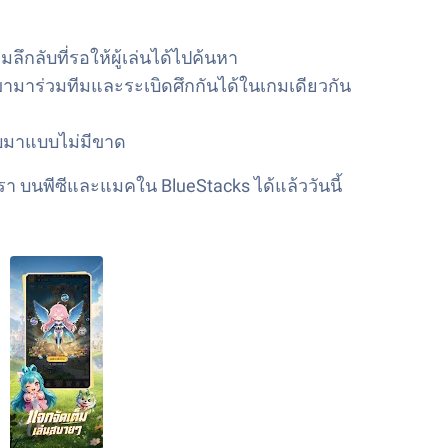
กลับที่รอให้ผู้เล่นได้ไปค้นหา
เขามาร่วมทีมและระเบิดศึกกันได้ในเกมเดียวกัน
ับมาแบบไม่มีขาด
รา บนพีซีและแมคใน BlueStacks ได้แล้ววันนี้