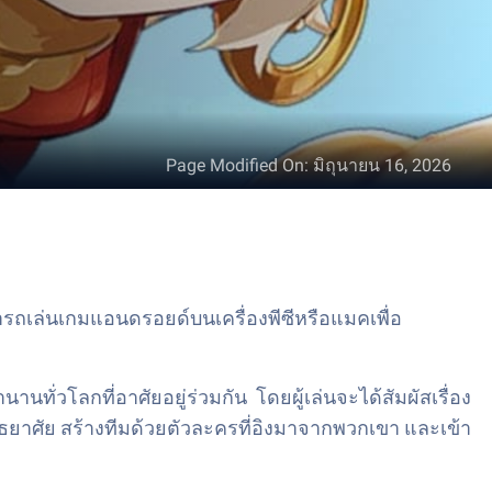
Page Modified On
:
มิถุนายน 16, 2026
รถเล่นเกมแอนดรอยด์บนเครื่องพีซีหรือแมคเพื่อ
ทั่วโลกที่อาศัยอยู่ร่วมกัน โดยผู้เล่นจะได้สัมผัสเรื่อง
ธยาศัย สร้างทีมด้วยตัวละครที่อิงมาจากพวกเขา และเข้า