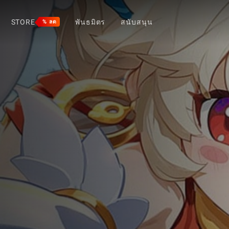
STORE
พันธมิตร
สนับสนุน
% ลด