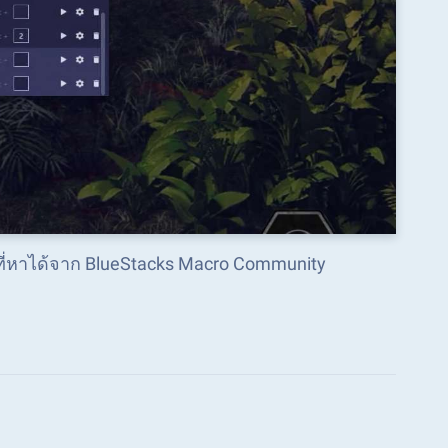
 ที่หาได้จาก BlueStacks Macro Community