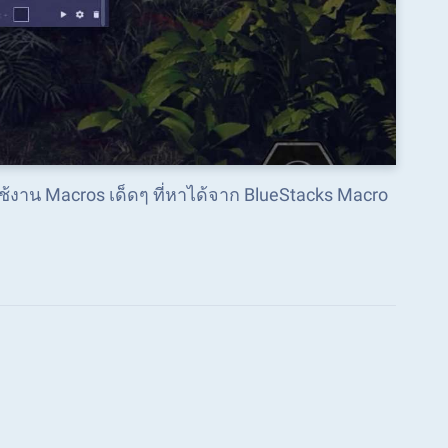
ใช้งาน Macros เด็ดๆ ที่หาได้จาก BlueStacks Macro