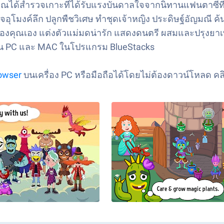
ณได้สำรวจเกาะที่ได้รับแรงบันดาลใจจากนิทานแฟนตาซีที่มีชื
งค์ลึก ปลูกพืชวิเศษ ทำชุดเจ้าหญิง ประดิษฐ์อัญมณี ค้นพบข
์ของคุณเอง แต่งตัวแม่มดน่ารัก แสดงดนตรี ผสมและปรุงยาเพื
! บน PC และ MAC ในโปรแกรม BlueStacks
rowser
บนเครื่อง PC หรือมือถือได้โดยไม่ต้องดาวน์โหลด คลิ