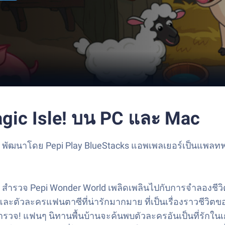
agic Isle! บน PC และ Mac
l พัฒนาโดย Pepi Play BlueStacks แอพเพลเยอร์เป็นแพลทฟอ
l สำรวจ Pepi Wonder World เพลิดเพลินไปกับการจำลองชีวิ
รักและตัวละครแฟนตาซีที่น่ารักมากมาย ที่เป็นเรื่องราวชีวิต
สำรวจ! แฟนๆ นิทานพื้นบ้านจะค้นพบตัวละครอันเป็นที่รักในเ