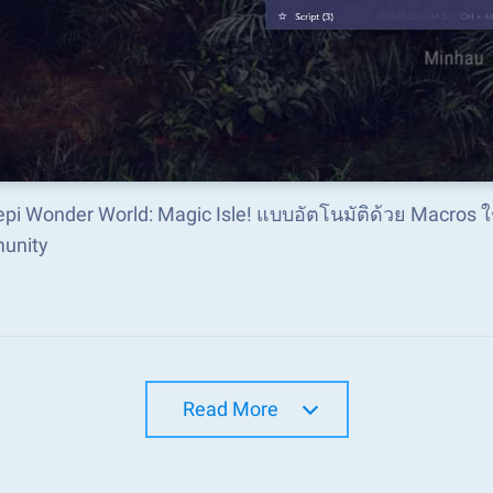
Pepi Wonder World: Magic Isle! แบบอัตโนมัติด้วย Macros 
unity
Read More