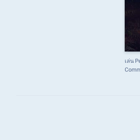
เล่น 
Comm