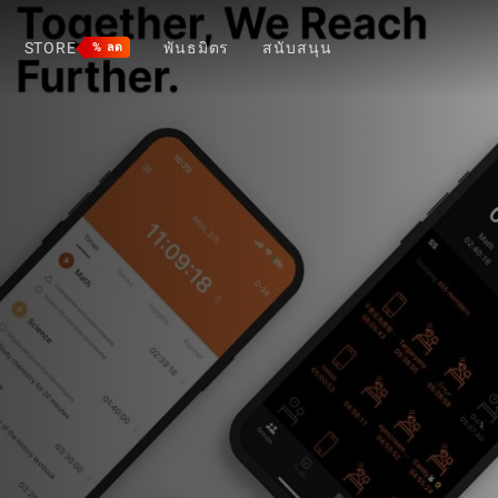
STORE
พันธมิตร
สนับสนุน
% ลด