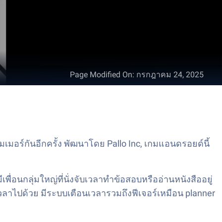
Page Modified On
:
กรกฎาคม 24, 2025
มอร์กันอีกครั้ง พัฒนาโดย Pallo Inc, เกมแอนดรอยด์นี้
ื่อนกลุ่มใหญ่ที่นั่งจับเวลาทำข้อสอบหรืออ่านหนังสืออยู่
บเวลาไปด้วย มีระบบเตือนเวลารวมถึงฟีเจอร์เหมือน planner