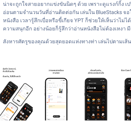
น่าจะถูกใจสายอยากแข่งขันนิดๆ ด้วย เพราะดูแรงก์กิ้ง เปร
อ่อนตามจำนวนวันที่อ่านติดต่อกัน เล่นใน BlueStacks จอใ
หนังสือ เวลารู้สึกเบื่อหรือขี้เกียจ YPT ก็ช่วยให้เห็นว่า
ความสนุกอีก อย่างน้อยก็รู้สึกว่าอ่านหนังสือไม่ต้องเหงา มีเ
สังหารศัตรูของคุณด้วยสุดยอดแห่งทางท่า เล่นไปตามเ