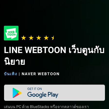
LINE WEBTOON เว็บตูนกับ
นิยาย
บันเทิง
|
NAVER WEBTOON
เล่นบน PC ด้วย BlueStacks หรือจากคลาวด์ของเรา