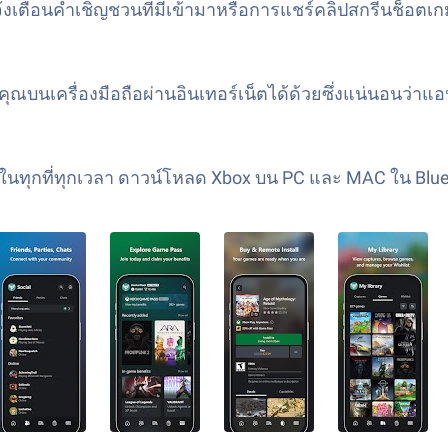
งเตือนคำเชิญชวนที่มีเข้ามาหรือการแชร์คลิปสกรีนช็อตเก
ณบนเครื่องมือถือผ่านอินเทอร์เน็ตได้ด้วยซึ่งแน่นอนว่าแอ
มในทุกที่ทุกเวลา ดาวน์โหลด Xbox บน PC และ MAC ใน BlueSt