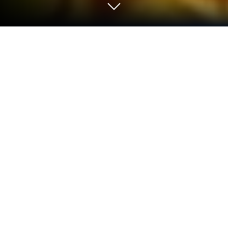
เล่น AceFinity บน PC และ Mac
นำมาให้คุณแล้วกับเกม AceFinity, เกมRPGสุดกินใจ
จากผู้พัฒนา Ronis Developments มอบทุกองค์
ประกอบการเล่นของคุณที่คุณต้องการด้วยการควบคุม
ที่แม่นยำ, กราฟิก FPS สูง และฟีเจอร์ระดับท้อปบน PC
หรือ Mac ของคุณด้วย BlueStacks
AceFinity นี่เหมือนเอาใจคนที่ชอบยิงแม่นๆ กับสายล่า
แบบจริงจังเลยนะ บรรยากาศในเกมจะไปแนวป่า
หน้าผา สภาพแวดล้อมนี่ดูจริงจังกว่าที่คิด สัตว์มีหลาย
แบบ ทั้งกวาง ไดโนเสาร์ หรือพวกสัตว์ที่ต้องเดินหาเอา
เอง ไม่ใช่แค่ยิงมั่วๆ ต้องรอจังหวะดีๆ มีทั้งแอบซุ่มดัก