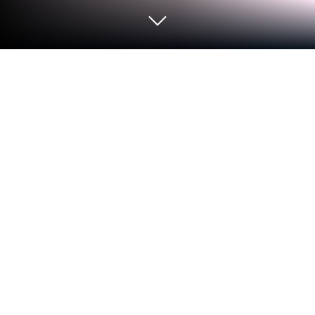
เล่น Awakenloop บน PC และ Mac
นำมาให้คุณแล้วกับเกม Awakenloop, เกมRPGสุดกิน
ใจจากผู้พัฒนา F5 Games มอบทุกองค์ประกอบการเล่น
ของคุณที่คุณต้องการด้วยการควบคุมที่แม่นยำ,
กราฟิก FPS สูง และฟีเจอร์ระดับท้อปบน PC หรือ Mac
ของคุณด้วย BlueStacks
Awakenloop เป็น RPG กาชาที่เล่าแบบโลกพังๆ แล้วคน
เล่นถูกประกาศให้เป็นผู้กอบกู้สายพันธุ์ ฟังดูเนิร์ดหน่อย
แต่บรรยากาศออกแนวอนิเมะใสปนเท่ ทีมจะเต็มไป
ด้วยสาวหูสัตว์ทั้งสุนัขจิ้งจอก กระต่าย แมว หมาป่า ไป