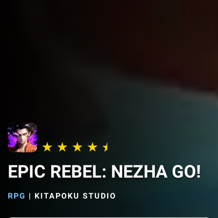
EPIC REBEL: NEZHA GO!
RPG
|
KITAPOKU STUDIO