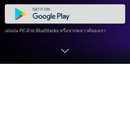
เล่นบน PC ด้วย BlueStacks หรือจากคลาวด์ของเรา
เล่น Mini World Royale บน PC และ Mac
จากผู้คิดค้นบุกเบิกและรังสรรค์ที่ MINOVATE HONG
KONG LIMITED, Mini World Royale เป็นอีกความสนุก
ใหม่ของโลกของเกมแนว RPG ก้าวไปไกลกว่าหน้าจอ
มือถือของคุณและเล่นบนหน้าจอที่ใหญ่ขึ้นและดีขึ้นบน