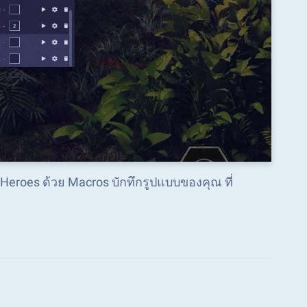
f Heroes ด้วย Macros บักทึกรูปแบบของคุณ ที่