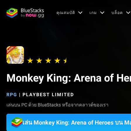
คุณสมบัติ
เกม
บล็อค
Monkey King: Arena of He
RPG
|
PLAYBEST LIMITED
เล่นบน PC ด้วย BlueStacks หรือจากคลาวด์ของเรา
เล่น Monkey King: Arena of Heroes บน M