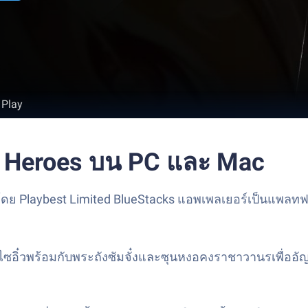
 Play
f Heroes บน PC และ Mac
ย Playbest Limited BlueStacks แอพเพลเยอร์เป็นแพลทฟอร
อิ๋วพร้อมกับพระถังซัมจั๋งและซุนหงอคงราชาวานรเพื่ออ