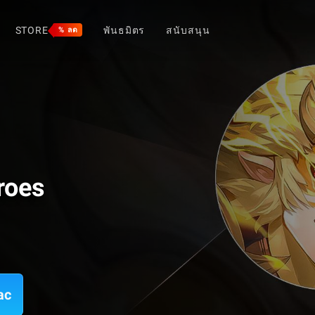
STORE
พันธมิตร
สนับสนุน
% ลด
roes
ac