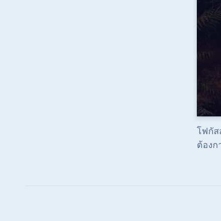
โฟกัสส
ต้องก