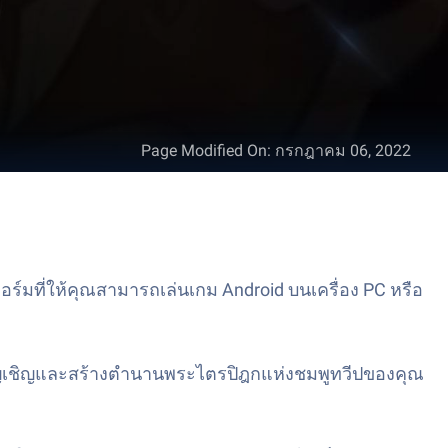
Page Modified On
:
กรกฎาคม 06, 2022
์มที่ให้คุณสามารถเล่นเกม Android บนเครื่อง PC หรือ
ัญเชิญและสร้างตำนานพระไตรปิฎกแห่งชมพูทวีปของคุณ