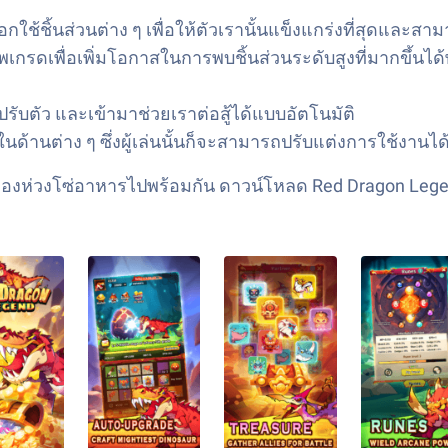
ช้ชิ้นส่วนต่าง ๆ เพื่อให้ตัวเรานั้นแข็งแกร่งที่สุดและสา
ถอัพเกรดเพื่อเพิ่มโอกาสในการพบชิ้นส่วนระดับสูงที่มากข
ตัว และเข้ามาช่วยเราต่อสู้ได้แบบอัตโนมัติ
ในด้านต่าง ๆ ซึ่งผู้เล่นนั้นก็จะสามารถปรับแต่งการใช้งานได
ุดของห่วงโซ่อาหารไปพร้อมกัน ดาวน์โหลด Red Dragon Legen