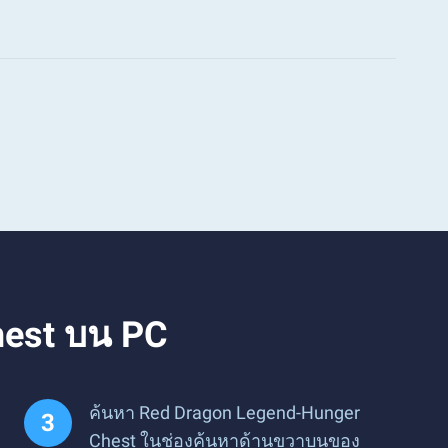
hest บน PC
ค้นหา Red Dragon Legend-Hunger
Chest ในช่องค้นหาด้านขวาบนของ