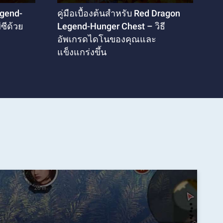
egend-
คู่มือเบื้องต้นสำหรับ Red Dragon
ซีด้วย
Legend-Hunger Chest – วิธี
อัพเกรดไดโนของคุณและ
แข็งแกร่งขึ้น