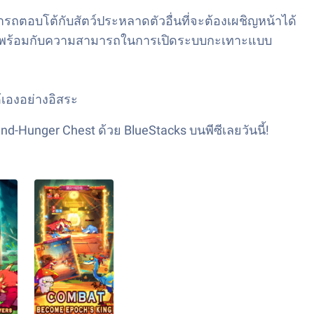
มารถตอบโต้กับสัตว์ประหลาดตัวอื่นที่จะต้องเผชิญหน้าได้
ึ้นได้พร้อมกับความสามารถในการเปิดระบบกะเทาะแบบ
้เองอย่างอิสระ
d-Hunger Chest ด้วย BlueStacks บนพีซีเลยวันนี้!