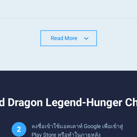
Read More
ed Dragon Legend-Hunger C
ลงชื่อเข้าใช้แอคเคาท์ Google เพื่อเข้าสู่
Play Store หรือทำในภายหลัง