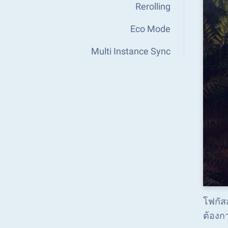
Rerolling
Eco Mode
Multi Instance Sync
โฟกัสส
ต้องก