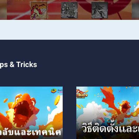
ps & Tricks