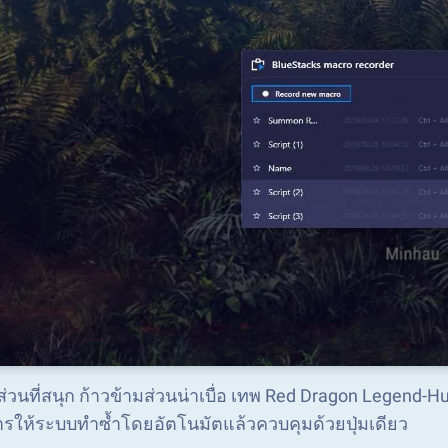
่วนที่สนุก ก้าวข้ามส่วนน่าเบื่อ เทพ Red Dragon Legend-H
ารให้ระบบทำซ้ำโดยอัตโนมัตแล้วควบคุมด้วยปุ่มเดียว