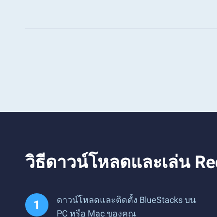
วิธีดาวน์โหลดและเล่น R
ดาวน์โหลดและติดตั้ง BlueStacks บน
PC หรือ Mac ของคุณ