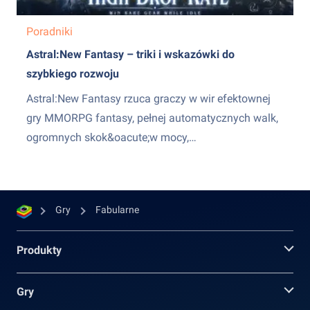
Poradniki
Astral:New Fantasy – triki i wskazówki do
szybkiego rozwoju
Astral:New Fantasy rzuca graczy w wir efektownej
gry MMORPG fantasy, pełnej automatycznych walk,
ogromnych skok&oacute;w mocy,
wierzchowc&oacute;w, zwierzak&oacute;w, ulepszeń
ekwipunku i dziesiątek system&oacute;w progresji
odblokowywanych niemal bez przerwy. Choć na
Gry
Fabularne
początku gra może wydawać się nieco
przytłaczająca, zrozumienie kilku ważnych
Produkty
system&oacute;w na wczesnym etapie może
pom&oacute;c w znacznie szybszym rozwoju...
Gry