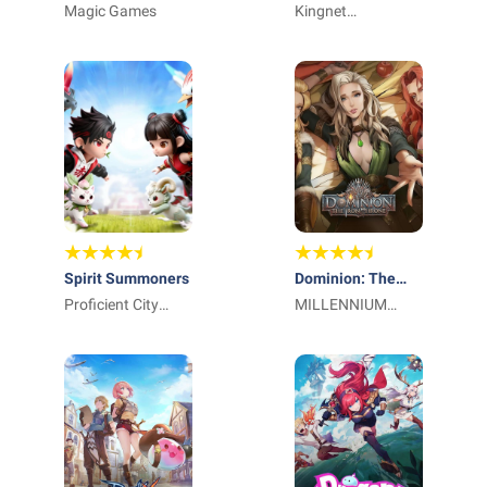
Magic Games
Kingnet
Technology
Limited
Spirit Summoners
Dominion: The
Proficient City
Iron Throne
MILLENNIUM
Hong Kong
INTERACTIVE