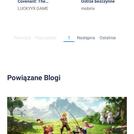
Covenant: The
Ostrze bezczynne
Last Flame
LUCKYYX GAME
mobirix
Pierwsza
Poprzednia
1
Następna
Ostatnia
Powiązane Blogi