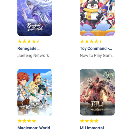
Renegade
Toy Command -
Immortal
Juefeng Network
Squad Survivors
Now to Play Game
Entertainment S.L.
Magicmon: World
MU Immortal