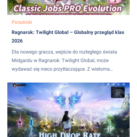
Poradniki
Ragnarok: Twilight Global – Globalny przegląd klas
2026
Dla nowego gracza, wejście do rozległego świata
Midgardu w Ragnarok: Twilight Global, może
wydawać się nieco przytłaczające. Z wieloma
ścieżkami klasowymi, podw&oacute;jnymi
systemami talent&oacute;w i nieskończonymi
możliwościami personalizacji wyposażenia, zły
wyb&oacute;r w początkowej fazie gry może
spowolnić Tw&oacute;j rozw&oacute;j. Nasz
poradnik klasowy do Ragnarok: Twilight Global
przeanalizuje każdą ścieżkę kariery,...