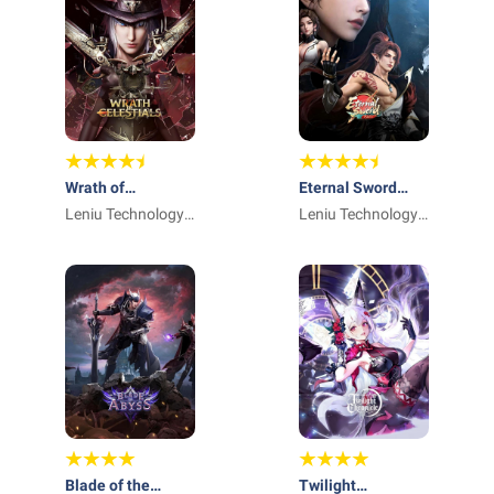
Wrath of
Eternal Sword
Celestials
Leniu Technology
Pact
Leniu Technology
Co., Limited
Co., Limited
Blade of the
Twilight