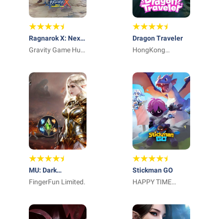
Ragnarok X: Next
Dragon Traveler
Generation
Gravity Game Hub
HongKong
PTE. LTD.
GameTree Limited
MU: Dark
Stickman GO
Awakening
FingerFun Limited.
HAPPY TIME
GAMES