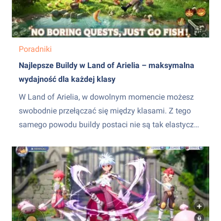
Poradniki
Najlepsze Buildy w Land of Arielia – maksymalna
wydajność dla każdej klasy
W Land of Arielia, w dowolnym momencie możesz
swobodnie przełączać się między klasami. Z tego
samego powodu buildy postaci nie są tak elastyczne
i dynamiczne, jak w innych mobilnych grach MMO.
Budując postać, musisz skupić się na odpowiednich
statystykach, atrybutach ekwipunku i doborze
towarzyszy odpowiednich do aktualnie używanej
klasy &ndash;...