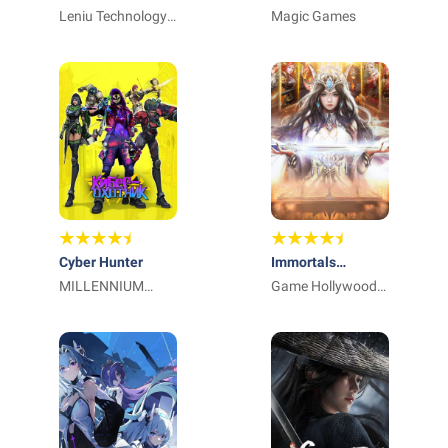
Abyss: Idle RPG
Leniu Technology
Chronicle: Idle
Magic Games
Co., Limited
RPG
Cyber Hunter
Immortals
MILLENNIUM
Revenge
Game Hollywood
INTERACTIVE
Hong Kong
Limited