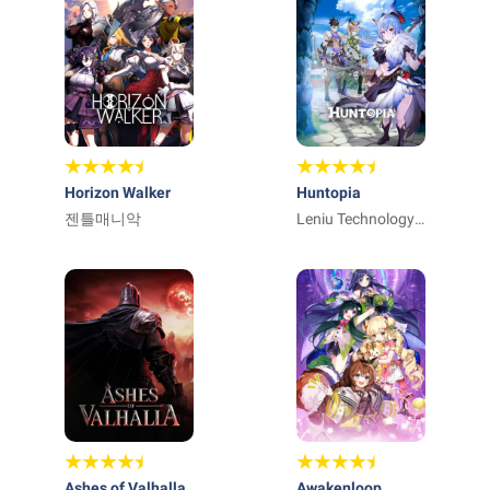
Horizon Walker
Huntopia
젠틀매니악
Leniu Technology
Co., Limited
Ashes of Valhalla
Awakenloop