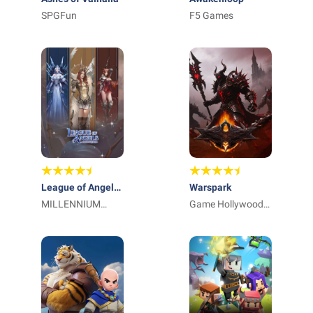
SPGFun
F5 Games
League of Angels:
Warspark
Return
MILLENNIUM
Game Hollywood
INTERACTIVE
Hong Kong
ENTERTAINMENT
Limited
PTE. LTD