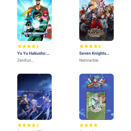
Yu Yu Hakusho:
Seven Knights
Slugfest
Zenifun
Re:BIRTH
Netmarble
Technology
Limited