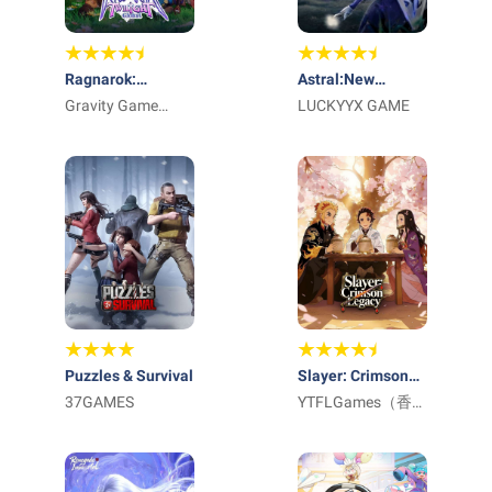
Ragnarok:
Astral:New
Twilight Global
Gravity Game
Fantasy
LUCKYYX GAME
Vision
Puzzles & Survival
Slayer: Crimson
37GAMES
Legacy
YTFLGames（香港
永宸互动）
（lovo）