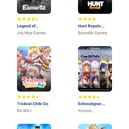
Legend of
Hunt Royale:
Elements
Joy Nice Games
Action RPG Battle
BoomBit Games
Trickcal:Chibi Go
Echocalypse:
BILIBILI
Scarlet Covenant
Yoozoo
(Singapore) Pte.
Ltd