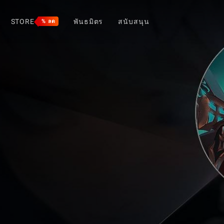
STORE
พันธมิตร
สนับสนุน
% ลด