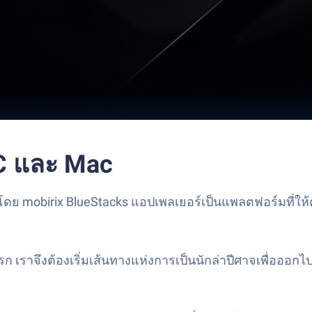
PC และ Mac
ดย mobirix BlueStacks แอปเพลเยอร์เป็นแพลตฟอร์มที่ให้ค
ก เราจึงต้องเริ่มเส้นทางแห่งการเป็นนักล่าปีศาจเพื่อออ