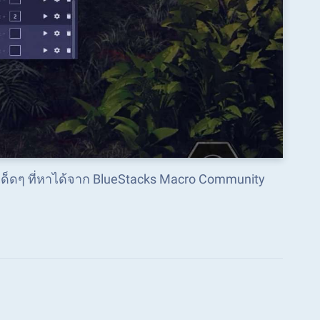
 เด็ดๆ ที่หาได้จาก BlueStacks Macro Community