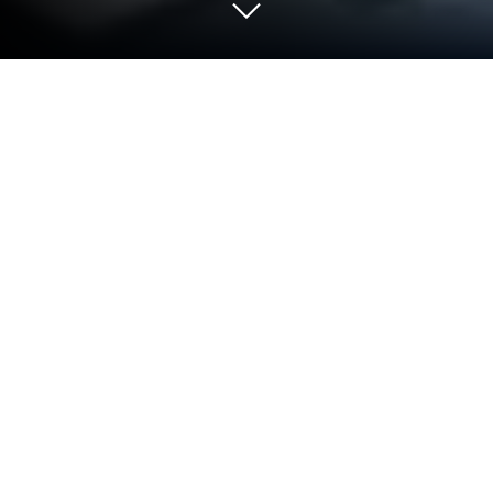
เล่น Idle Firefighter Tycoon บน PC และ
Mac
Idle Firefighter Tycoon เป็นเกม Simulation ที่พัฒนา
โดย Kolibri Games BlueStacks เครื่องเล่นแอพเป็น
แพลตฟอร์มที่ให้คุณเล่นเกม Android บนพีซีหรือ MAC
เพื่อประสบการณ์การเล่นเกมที่เหนือกว่า
Idle Firefighter Tycoon เป็นเกมแนว Simulation เครื่อง
จำลองนักผจญเพลิงที่ไม่ได้ใช้งานนี้จะทำให้คุณมี
โอกาสเป็นฮีโร่ที่ไม่ได้ใช้งานด้วยการช่วยชีวิต นี่ไม่ใช่
แค่เกมฉุกเฉินที่คุณกลายเป็นหน่วยลาดตระเวนช่วย