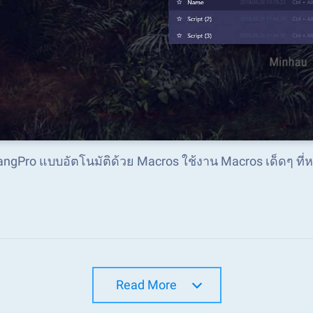
VangPro แบบอัตโนมัติด้วย Macros ใช้งาน Macros เด็ดๆ ท
Read More