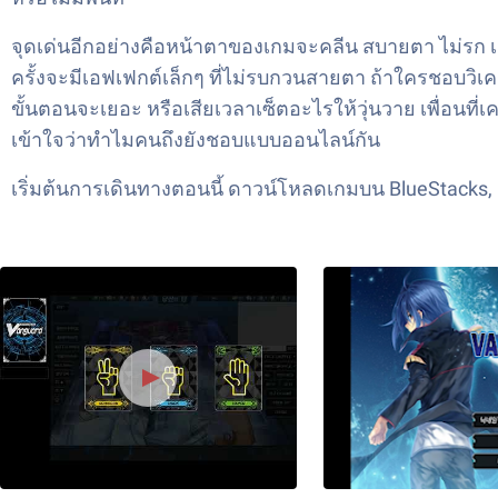
จุดเด่นอีกอย่างคือหน้าตาของเกมจะคลีน สบายตา ไม่รก เล
ครั้งจะมีเอฟเฟกต์เล็กๆ ที่ไม่รบกวนสายตา ถ้าใครชอบวิเคร
ขั้นตอนจะเยอะ หรือเสียเวลาเซ็ตอะไรให้วุ่นวาย เพื่อนที
เข้าใจว่าทำไมคนถึงยังชอบแบบออนไลน์กัน
เริ่มต้นการเดินทางตอนนี้ ดาวน์โหลดเกมบน BlueStacks,