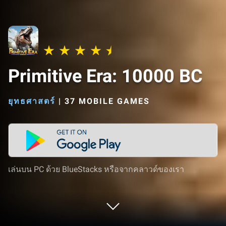
Primitive Era: 10000 BC
ยุทธศาสตร์
|
37 MOBILE GAMES
เล่นบน PC ด้วย BlueStacks หรือจากคลาวด์ของเรา