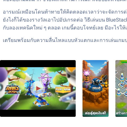
อารมณ์เหมือนโดนท้าทายให้คิดตลอดเวลาว่าจะจัดการด่านยั
ยังไงก็ได้ของรางวัลเอาไปอัปเกรดต่อ วิธีเล่นบน BlueSta
กับลองเทคนิคใหม่ ๆ ตลอด เกมนี้ตอบโจทย์เลย มีอะไรให้เล่น
เตรียมพร้อมกับความลื่นไหลแบบหัวแตกและการเล่นเกมประส