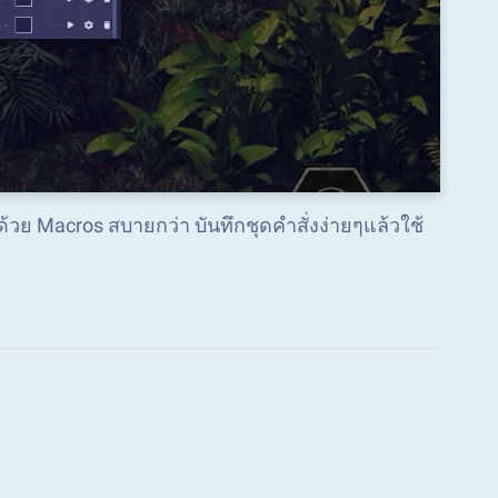
ด้วย Macros สบายกว่า บันทึกชุดคำสั่งง่ายๆแล้วใช้