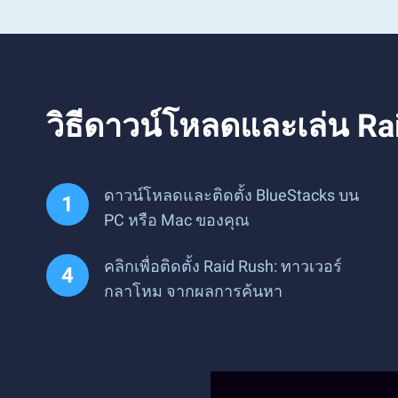
วิธีดาวน์โหลดและเล่น R
ดาวน์โหลดและติดตั้ง BlueStacks บน
PC หรือ Mac ของคุณ
คลิกเพื่อติดตั้ง Raid Rush: ทาวเวอร์
กลาโหม จากผลการค้นหา