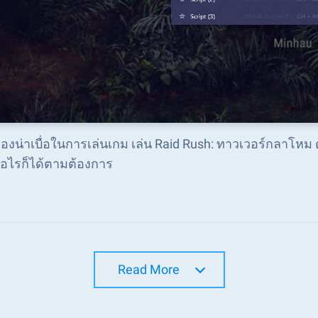
ื่องน่าเบื่อในการเล่นเกม เล่น Raid Rush: ทาวเวอร์กลาโหม 
ื่อไรก็ได้ตามต้องการ
Read More