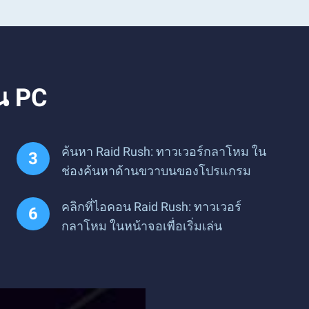
น PC
ค้นหา Raid Rush: ทาวเวอร์กลาโหม ใน
ช่องค้นหาด้านขวาบนของโปรแกรม
คลิกที่ไอคอน Raid Rush: ทาวเวอร์
กลาโหม ในหน้าจอเพื่อเริ่มเล่น