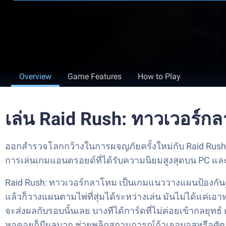
Overview
Game Features
How to Play
เล่น Raid Rush: ทาวเวอร์
ออกสำรวจโลกกว้างในการผจญภัยครั้งใหม่กับ Raid Rush: 
การเล่นเกมแอนดรอยด์ที่ได้รับความนิยมสูงสุดบน PC แ
Raid Rush: ทาวเวอร์กลาโหม เป็นเกมแนววางแผนป้องกันฐานท
แล้วก็วางแผนตามไพ่ที่สุ่มได้ระหว่างเล่น มันไม่ได้แค
จะส่งผลกับรอบนั้นเลย บางทีได้การ์ดที่ไม่ค่อยเข้ากลยุทธ์
หอคอยก็มีผลมาก ช่วยพลิกสถานการณ์ถ้าเจอบอสหรือศัตร