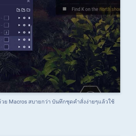
ด้วย Macros สบายกว่า บันทึกชุดคำสั่งง่ายๆแล้วใช้