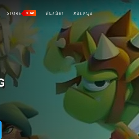
STORE
พันธมิตร
สนับสนุน
% ลด
G