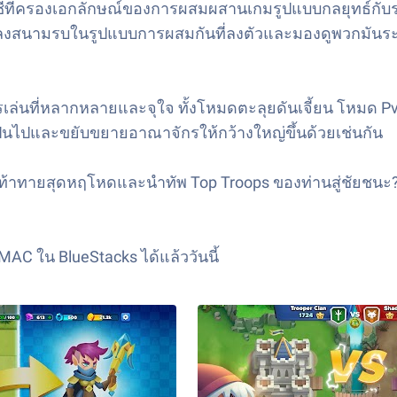
ีที่ครองเอกลักษณ์ของการผสมผสานเกมรูปแบบกลยุทธ์กับระบบ
กำลังลงสนามรบในรูปแบบการผสมกันที่ลงตัวและมองดูพวกมัน
ล่นที่หลากหลายและจุใจ ทั้งโหมดตะลุยดันเจี้ยน โหมด PvP 
นไปและขยับขยายอาณาจักรให้กว้างใหญ่ขึ้นด้วยเช่นกัน
ท้าทายสุดหฤโหดและนำทัพ Top Troops ของท่านสู่ชัยชนะ? จ
C ใน BlueStacks ได้แล้ววันนี้