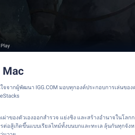
 Play
ะ Mac
กินใจจากผู้พัฒนา IGG.COM มอบทุกองค์ประกอบการเล่นของค
ueStacks
กิ้ง พาเผ่าของตัวเองออกสำรวจ แย่งชิง และสร้างอำนาจใน
รต่อสู้เกิดขึ้นแบบเรียลไทม์ทั้งบนบกและทะเล ลุ้นกันทุกจัง
วุ่นวาย