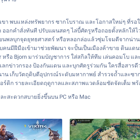
มภูเขา พบแหล่งทรัพยากร ซากโบราณ และโอกาสใหม่ๆ ที่รอให
อกคำสั่งทันที ปรับแผนสดๆ ไล่บี้ศัตรูหรือถอยตั้งหลักใ
รู ขนพลบุกจุดยุทธศาสตร์ หรือหลอกล่อแล้วซุ่มโจมตีจากน่าน
บคนมีฝีมือเข้ามาช่วยพัฒนา จะปั้นเป็นเมืองค้าขาย ดินแดน
nar หรือ Bjorn มาร่วมบัญชาการ ใส่สกิลให้ทีม เล่นคอมโบ 
ข่าวกรอง ป้องกันแดน และบุกศัตรูร่วมกัน ใครสื่อสารดีวาง
ก็บวัตถุดิบตีอุปกรณ์ระดับมหากาพย์ สำรวจถ้ำและซากปรักห
นอร์ดิก รายละเอียดฤดูกาลและสภาพแวดล้อมชัดจัดเต็ม 
ไหลและสะดวกสบายยิ่งขึ้นบน PC หรือ Mac