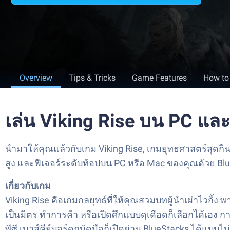
Overview
Tips & Tricks
Game Features
How to
เล่น Viking Rise บน PC แล
นำมาให้คุณแล้วกับเกม Viking Rise, เกมยุทธศาสตร์สุด
สูง และฟีเจอร์ระดับท้อปบน PC หรือ Mac ของคุณด้วย Bl
เกี่ยวกับเกม
Viking Rise คือเกมกลยุทธ์ที่ให้คุณสวมบทผู้นำเผ่าไว
เป็นมิตร ทำการค้า หรือเปิดศึกแบบดุเดือดก็เลือกได้เอง กา
พีซี เมาส์คีย์บอร์ดถนัดมือก็เปิดผ่าน BlueStacks ได้แบบไม่