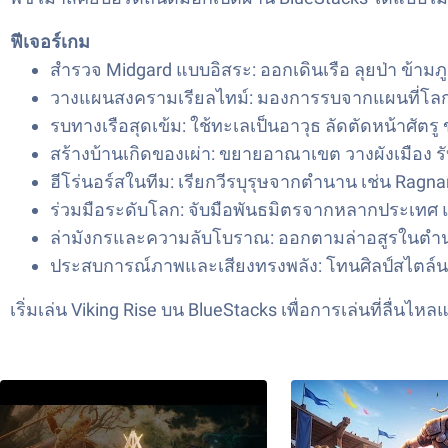
ฟีเจอร์เกม
สำรวจ Midgard แบบอิสระ: ออกเดินเรือ ลุยป่า ข้า
วางแผนสงครามเรียลไทม์: มองการรบจากแผนที่โลก อ
รบทางเรือสุดเข้ม: ใช้ทะเลเป็นอาวุธ ลัดตัดหน้าศัต
สร้างบ้านเกิดของเผ่า: ขยายอาณาเขต วางผังเมือง รั
ฮีโร่นอร์สในทีม: เรียกวีรบุรุษจากตำนาน เช่น Rag
ร่วมมือระดับโลก: จับมือพันธมิตรจากหลากประเทศ แลก
ล่ามังกรและความลับโบราณ: ออกตามล่าอสูรในตำนาน เ
ประสบการณ์ภาพและเสียงทรงพลัง: โทนศิลป์สไตล์
เริ่มเล่น Viking Rise บน BlueStacks เพื่อการเล่นที่ลื่น