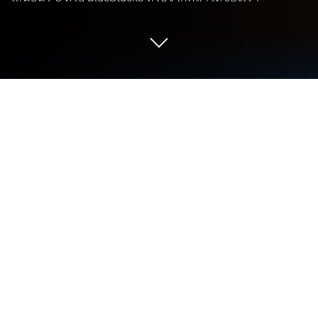
เล่น Zombie Boss : 殭屍炒大場 บน PC
และ Mac
Zombie Boss : 殭屍炒大場 เป็นเกม Strategy ที่พัฒนา
โดย Funmore Ltd. BlueStacks เครื่องเล่นแอพเป็น
แพลตฟอร์มที่ให้คุณเล่นเกม Android บนพีซีหรือ MAC
เพื่อประสบการณ์การเล่นเกมที่เหนือกว่า
Zombie Boss : 殭屍炒大場 เป็นเกมแนว Strategy เกม
มือถือ Chibi น่ารักที่ไม่เหมือนใครและแปลกใหม่ที่ผสม