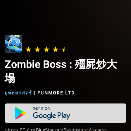
Zombie Boss : 殭屍炒大
場
ยุทธศาสตร์
|
FUNMORE LTD.
เล่นบน PC ด้วย BlueStacks หรือจากคลาวด์ของเรา