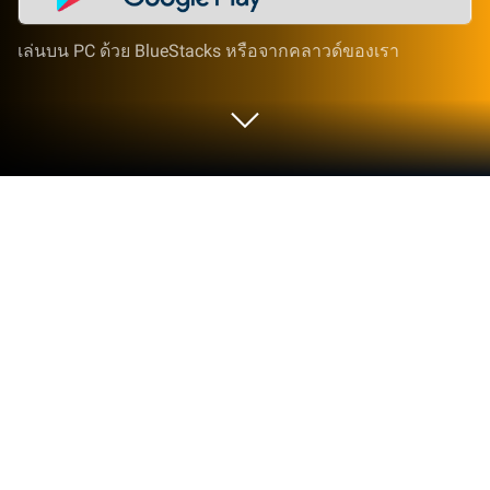
เล่นบน PC ด้วย BlueStacks หรือจากคลาวด์ของเรา
ใช้ ZArchiver บน PC หรือ Mac
ZArchiver เป็นแอปพลิเคชันเครื่องมือที่ถูกพัฒนาโดย
ZDevs BlueStacks แอปเพลเยอร์เป็นแพลทฟอร์มที่ให้
คุณสามารถเล่นแอปพลิเคชัน Android บนเครื่อง PC
หรือ MAC เพื่อประสบการณ์การเล่นที่เหนือระดับ
ไฟล์อะไรก็ไม่รู้เต็มเครื่องไปหมดเลยไม่รู้จะเริ่มจัดการ