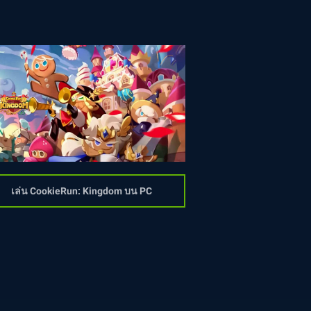
เล่น CookieRun: Kingdom บน PC