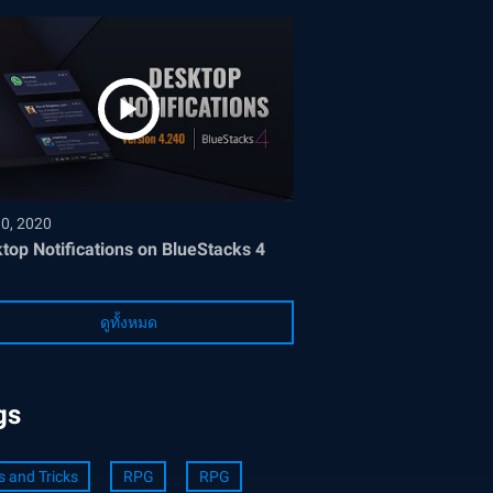
30, 2020
top Notifications on BlueStacks 4
ดูทั้งหมด
gs
s and Tricks
RPG
RPG