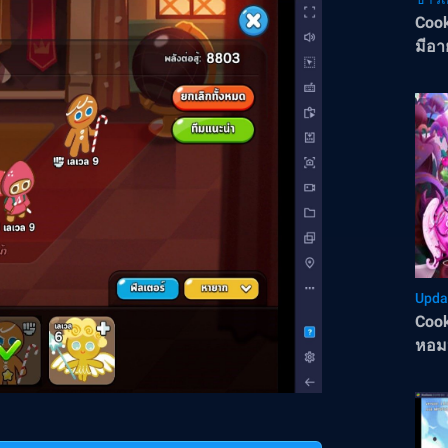
Cook
มีอา
Upda
Cook
หอมห
เวทม