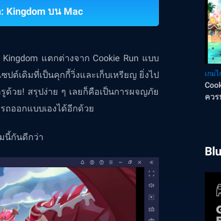
n: Kingdom บน Mac
un: Kingdom แตกต่างจาก Cookie Run แบบ
เดิมที่เป็นคุกกี้วิ่งและเก็บเหรียญ ยิ่งไป
เกมไก
Cook
ัตรูด้วย! สรุปง่าย ๆ เลยก็คือเป็นการผจญภัย
ควรห
มารถออกแบบเองได้อีกด้วย
ี้กันดีกว่า
Bl