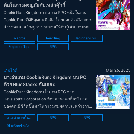
ต้นในการผจญภัยกับเหล่าคุ๊กกี้
CookieRun: Kingdom เป็นเกม RPG หนึ่งในเกม
Cookie Run ที่ดีที่สุดบนมือถือ โดยมอบตัวเลือกการ
สำรวจและสร้างฐานมากมายให้กับผู้เล่น เกมเพลย์
หลักนั้นชวนให้นึกถึงเกม JRPG ยุคเก่าๆ มากขึ้น
Macros
Rerolling
Beginner's Guide
ซึ่งคุณจะต้องสร้างทีมคุกกี้ที่แข็งแกร่งและเผชิญกับ
Beginner Tips
RPG
ความท้าทายอันน่าสะพร...
เกมไกด์
Mar 25, 2025
มาเล่นเกม CookieRun: Kingdom บน PC
ด้วย BlueStacks กันเถอะ
CookieRun: Kingdom เป็นเกม RPG จาก
Devsisters Corporation ที่ตัวละครคุกกี้ตัวโปรด
ของคุณมีชีวิตขึ้นมาในการผสมผสานระหว่างการ
สร้างอาณาจักร การเล่าเรื่องที่ยิ่งใหญ่ และการ
แนะนำการตั้งค่า PC
RPG
RPG
ต่อสู้แบบ RPG เชิงกลยุทธ์ เข้าร่วมกับ
BlueStacks Setup
GingerBrave และเพื่อนคุกกี้ของเขาในการเดิน