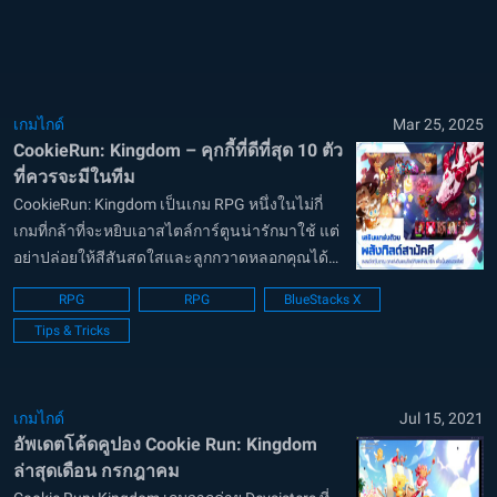
ทาง...
เกมไกด์
Mar 25, 2025
CookieRun: Kingdom – คุกกี้ที่ดีที่สุด 10 ตัว
ที่ควรจะมีในทีม
CookieRun: Kingdom เป็นเกม RPG หนึ่งในไม่กี่
เกมที่กล้าที่จะหยิบเอาสไตล์การ์ตูนน่ารักมาใช้ แต่
อย่าปล่อยให้สีสันสดใสและลูกกวาดหลอกคุณได้
เพราะการต่อสู้ในเกมนั้นโหดร้ายมาก แม้ว่าจะมี
RPG
RPG
BlueStacks X
คุกกี้จำนวนมากที่กลายมาเป็นตัวหลักในปาร์ตี้ของ
Tips & Tricks
คุณ แต่ด้วยรูปแบบการต่อสู...
เกมไกด์
Jul 15, 2021
อัพเดตโค้ดคูปอง Cookie Run: Kingdom
ล่าสุดเดือน กรกฎาคม