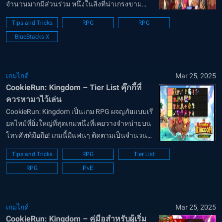
จำนวนมากมีส่วนร่วม หนึ่งในสิ่งที่น่าเกรงขาม
ที่สุดคือ “ห้าอสูร” ซึ่งเป็นกลุ่มบอสเรดอันทรงพลังที่
Tips and Tricks
RPG
RPG
ต้องการการจัดทีมเชิงกลยุทธ์และการดำเนินการที่
BlueStacks X
แม่นยำ คู่มือ...
เกมไกด์
Mar 25, 2025
CookieRun: Kingdom – Tier List คุ๊กกี้ที่
ควรหามาไว้เล่น
CookieRun: Kingdom เป็นเกม RPG ผจญภัยแบบเรี
ยลไทม์ที่ยิ่งใหญ่ที่สุดเกมหนึ่งที่เคยวางจำหน่ายบน
โทรศัพท์มือถือ! เกมนี้มีแฟนๆ ติดตามเป็นจำนวน
มาก โดยมีผู้เล่นมากกว่า 10 ล้านคน ผู้เล่นสามารถ
Tips and Tricks
RPG
Tier List
สำรวจโลกแห่งจินตนาการของคุกกี้และรวบรวม
RPG
PvE
คุกกี้เหล่านี้เพื่อเพิ่มเข้า...
เกมไกด์
Mar 25, 2025
CookieRun: Kingdom – คู่มือสำหรับผู้เริ่ม