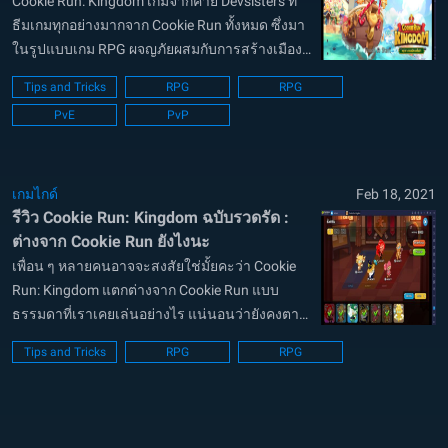
Cookie Run: Kingdom เกมจากค่าย Devsisters ที่
ธีมเกมทุกอย่างมากจาก Cookie Run ทั้งหมด ซึ่งมา
ในรูปแบบเกม RPG ผจญภัยผสมกับการสร้างเมือง
แห่งขนม แล้วเปลื่ยนจากการวิ่งหนีตายเป็นการให้
Tips and Tricks
RPG
RPG
เหล่าคุกกี้มีสกิลต่างๆในการต่อสู้ พร้อมกับเนื้อเรื่อง
PvE
PvP
ที่น่าติดตาม ซึ่งแน่...
เกมไกด์
Feb 18, 2021
รีวิว Cookie Run: Kingdom ฉบับรวดรัด :
ต่างจาก Cookie Run ยังไงนะ
เพื่อน ๆ หลายคนอาจจะสงสัยใช่มั้ยคะว่า Cookie
Run: Kingdom แตกต่างจาก Cookie Run แบบ
ธรรมดาที่เราเคยเล่นอย่างไร แน่นอนว่ายังคงตาม
คอนเซปต์เดิมที่เป็นคุกกี้วิ่งและเก็บเหรียญ ยิ่งไป
Tips and Tricks
RPG
RPG
กว่านั้นคือคุกกี้แต่ละตัวมีทักษะต่าง ๆ ในการต่อสู้
กับศัตรูด้วย! สรุปง่าย ๆ...