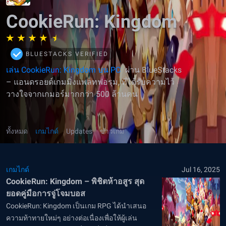
CookieRun: Kingdom
BLUESTACKS VERIFIED
เล่น CookieRun: Kingdom บน PC
ผ่าน BlueStacks
– แอนดรอยด์เกมมิ่งแพลทฟอรฺม, ที่ได้รับความไว้
วางใจจากเกมอร์มากกว่า 500 ล้านคน
ทั้งหมด
เกมไกด์
Updates
ข่าวเกม
เกมไกด์
Jul 16, 2025
CookieRun: Kingdom – พิชิตห้าอสูร สุด
ยอดคู่มือการจู่โจมบอส
CookieRun: Kingdom เป็นเกม RPG ได้นำเสนอ
ความท้าทายใหม่ๆ อย่างต่อเนื่องเพื่อให้ผู้เล่น