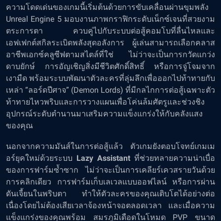
ความโดดเด่นของเกมนี้เริ่มต้นด้วยการขับเคลื่อนผ่านขุมพลัง
Unreal Engine 5 มอบงานภาพกราฟิกระดับเน็กซ์เจนที่สวยงาม
ตระการตา ควบคู่ไปกับระบบต่อสู้คอมโบที่ลื่นไหลและ
เอฟเฟกต์สกิลระเบิดพลังสุดอลังการ ผู้เล่นสามารถเลือกคลาส
อาชีพเอกซ์คลูซีฟตามสไตล์ที่ใช่ ไม่ว่าจะเป็นการกวัดแกว่ง
ดาบยักษ์ การอัญเชิญสิ่งมีชีวิตศักดิ์สิทธิ์ หรือการจู่โจมจาก
เงามืด พร้อมระบบพัฒนาตัวละครที่ลุ่มลึกเพื่อออกไปท้าทายกับ
เหล่า “ลอร์ดปีศาจ” (Demon Lords) ที่มีกลไกการต่อสู้เฉพาะตัว
ท้าทายไหวพริบและการวางแผนเพื่อโค่นล้มศัตรูและช่วงชิง
อุปกรณ์ระดับตำนานมาเสริมความแข็งแกร่งให้กับคลังแสง
ของคุณ
นอกจากความมันส์ในการต่อสู้แล้ว ตัวเกมยังตอบโจทย์เกมเม
อร์ยุคใหม่ด้วยระบบ
Lazy Assistant
ที่ช่วยทลายความน่าเบื่อ
ของการฟาร์มซ้ำซาก ไม่ว่าจะเป็นการเคลียร์เควสรายวันด้วย
การคลิกเดียว การฟาร์มเก็บเลเวลแบบออฟไลน์ หรือการผ่าน
ดันเจี้ยนในพริบตา ทำให้ตัวละครของคุณเติบโตได้อย่างต่อ
เนื่องโดยไม่ต้องเสียเวลาจ้องหน้าจอตลอดเวลา และเมื่อความ
แข็งแกร่งของคุณพร้อม สมรภูมิเดือดในโหมด PVP ขนาด