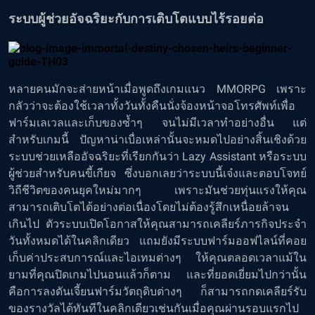
ระบบผู้ช่วยอัจฉริยะกับการเติบโตแบบไร้รอยต่อ
หลายคนมักจะส่ายหน้าเมื่อพูดถึงเกมแนว MMORPG เพราะ
กลัวว่าจะต้องใช้เวลาทั้งวันทั้งคืนนั่งจ้องหน้าจอโทรศัพท์เพื่อ
ฟาร์มเลเวลและเก็บของซ้ำๆ จนไม่มีเวลาทำอย่างอื่น แต่
สำหรับเกมนี้ ปัญหาน่าเบื่อเหล่านั้นจะหมดไปอย่างสิ้นเชิงด้วย
ระบบช่วยเหลืออัจฉริยะที่เรียกกันว่า Lazy Assistant หรือระบบ
ผู้ช่วยสำหรับคนขี้เกียจ ซึ่งบอกเลยว่าระบบนี้เจ๋งและตอบโจทย์
วิถีชีวิตของคนยุคใหม่มากๆ เพราะมันช่วยทุ่นแรงให้คุณ
สามารถเติบโตได้อย่างต่อเนื่องโดยไม่ต้องรู้สึกเหนื่อยล้าจน
เกินไป ตัวระบบเปิดโอกาสให้คุณสามารถเคลียร์ภารกิจประจำ
วันทั้งหมดได้ในคลิกเดียว แถมยังมีระบบฟาร์มออฟไลน์ที่คอย
เก็บค่าประสบการณ์และไอเทมต่างๆ ให้คุณตลอดเวลาแม้ใน
ยามที่คุณปิดเกมไปนอนแล้วก็ตาม และที่ยอดเยี่ยมไปกว่านั้น
คือการลงดันเจี้ยนฟาร์มวัตถุดิบต่างๆ ก็สามารถกดเคลียร์รับ
ของรางวัลได้ทันทีในคลิกเดียวเช่นกันเมื่อคุณผ่านรอบแรกไป