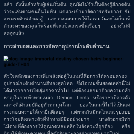
แล้ว ดังนั้นสำหรับผู้เล่นเริ่มต้น คุณจึงไม่จำเป็นต้องรู้สึกกดดัน
ว่าจะเล่นตามคนอื่นไม่ทัน แค่แวะเข้ามาจัดการทรัพยากร อัป
เกรดระดับพลังต่อสู้ และวางแผนการใช้ไอเทมวันละไม่กี่นาที
ตัวละครของคุณก็พร้อมที่จะแข็งแกร่งขึ้นเรื่อยๆ อย่างไม่มี
สะดุดแล้ว
การล่าบอสและการจัดหาอุปกรณ์ระดับตำนาน
หัวใจหลักของการเพิ่มพลังต่อสู้ในเกมนี้คือการได้ครอบครอง
อุปกรณ์ระดับตำนานสีทองสุดโหด ซึ่งไอเทมชั้นยอดเหล่านี้ไม่
ได้มาจากการเปิดสุ่มกาชาทั่วไป แต่ต้องแลกมาด้วยความกล้า
หาญในการท้าทายเหล่า Demon Lords หรือราชาปีศาจตัว
ฉกาจที่เฝ้าสมบัติอยู่ทั่วทุกมุมโลก บอสในเกมนี้ไม่ได้เป็นแค่
กระสอบทรายให้เรายืนตีเฉยๆ แต่พวกมันมีกลไกและรูปแบบ
การโจมตีเฉพาะตัวที่ท้าทายฝีมืออย่างมาก บางตัวอาจมีท่า
ไม้ตายที่ต้องการให้คุณกดหลบหลีกในจังหวะที่ถูกต้อง หรือ
ต้องใช้ทักษะควบคุมเพื่อขัดจังหวะการร่ายเวทขนาดใหญ่