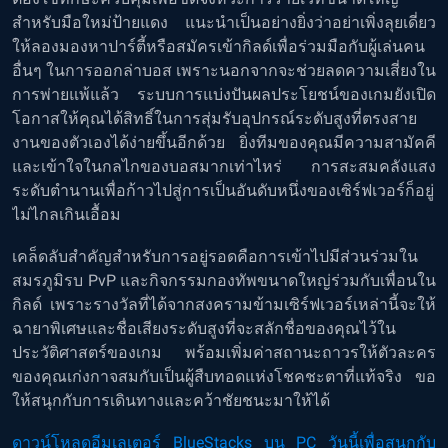
สำหรับมือใหม่ป้ายแดง แนะนำเป็นอย่างยิ่งว่าอย่าเพิ่งลุยเดี่ยว
ให้ลองมองหาปาร์ตี้หรือสมัครเข้ากิลด์เพื่อร่วมมือกับผู้เล่นคน
อื่นๆ ในการออกล่าบอส เพราะนอกจากจะช่วยลดความเสี่ยงใน
การพ่ายแพ้แล้ว ระบบการแบ่งปันผลประโยชน์ของเกมยังเปิด
โอกาสให้คุณได้สิทธิ์ในการสุ่มรับอุปกรณ์ระดับสูงที่ตรงสาย
งานของตัวเองได้ง่ายขึ้นอีกด้วย ยิ่งทีมของคุณมีความสามัคคี
และเข้าใจในกลไกของบอสมากเท่าไหร่ การสะสมคลังแสง
ระดับตำนานเพื่อก้าวไปสู่การเป็นอันดับหนึ่งของเซิร์ฟเวอร์ก็อยู่
ไม่ไกลเกินเอื้อม
เคล็ดลับสำคัญสำหรับการอยู่รอดคือการเข้าไปมีส่วนร่วมใน
สมรภูมิรบ PvP และกิจกรรมกองทัพขนาดใหญ่ร่วมกับเพื่อนใน
กิลด์ เพราะรางวัลที่ได้จากสงครามข้ามเซิร์ฟเวอร์เหล่านี้จะให้
ฉายาพิเศษและชื่อเสียงระดับสูงที่จะสลักชื่อของคุณไว้ใน
ประวัติศาสตร์ของเกม พร้อมเพิ่มค่าสถานะถาวรให้ตัวละคร
ของคุณเก่งกาจสมกับเป็นผู้สืบทอดแห่งโชคชะตาที่แท้จริง ขอ
ให้สนุกกับการเดินทางและคว้าชัยชนะมาให้ได้
ดาวน์โหลดอีมูเลเตอร์ BlueStacks บน PC วันนี้เพื่อสนุกกับ