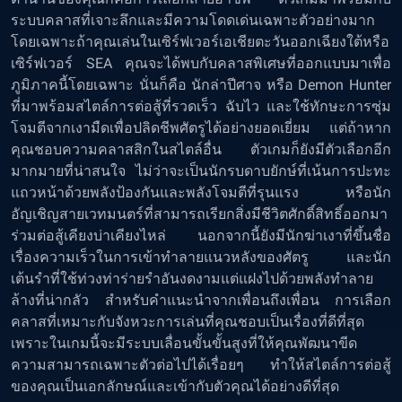
ระบบคลาสที่เจาะลึกและมีความโดดเด่นเฉพาะตัวอย่างมาก
โดยเฉพาะถ้าคุณเล่นในเซิร์ฟเวอร์เอเชียตะวันออกเฉียงใต้หรือ
เซิร์ฟเวอร์ SEA คุณจะได้พบกับคลาสพิเศษที่ออกแบบมาเพื่อ
ภูมิภาคนี้โดยเฉพาะ นั่นก็คือ นักล่าปีศาจ หรือ Demon Hunter
ที่มาพร้อมสไตล์การต่อสู้ที่รวดเร็ว ฉับไว และใช้ทักษะการซุ่ม
โจมตีจากเงามืดเพื่อปลิดชีพศัตรูได้อย่างยอดเยี่ยม แต่ถ้าหาก
คุณชอบความคลาสสิกในสไตล์อื่น ตัวเกมก็ยังมีตัวเลือกอีก
มากมายที่น่าสนใจ ไม่ว่าจะเป็นนักรบดาบยักษ์ที่เน้นการปะทะ
แถวหน้าด้วยพลังป้องกันและพลังโจมตีที่รุนแรง หรือนัก
อัญเชิญสายเวทมนตร์ที่สามารถเรียกสิ่งมีชีวิตศักดิ์สิทธิ์ออกมา
ร่วมต่อสู้เคียงบ่าเคียงไหล่ นอกจากนี้ยังมีนักฆ่าเงาที่ขึ้นชื่อ
เรื่องความเร็วในการเข้าทำลายแนวหลังของศัตรู และนัก
เต้นรำที่ใช้ท่วงท่าร่ายรำอันงดงามแต่แฝงไปด้วยพลังทำลาย
ล้างที่น่ากลัว สำหรับคำแนะนำจากเพื่อนถึงเพื่อน การเลือก
คลาสที่เหมาะกับจังหวะการเล่นที่คุณชอบเป็นเรื่องที่ดีที่สุด
เพราะในเกมนี้จะมีระบบเลื่อนขั้นขั้นสูงที่ให้คุณพัฒนาขีด
ความสามารถเฉพาะตัวต่อไปได้เรื่อยๆ ทำให้สไตล์การต่อสู้
ของคุณเป็นเอกลักษณ์และเข้ากับตัวคุณได้อย่างดีที่สุด