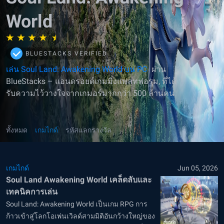
World
BLUESTACKS VERIFIED
เล่น Soul Land: Awakening World บน PC
ผ่าน
BlueStacks – แอนดรอยด์เกมมิ่งแพลทฟอรฺม, ที่ได้
รับความไว้วางใจจากเกมอร์มากกว่า 500 ล้านคน
ทั้งหมด
เกมไกด์
รหัสแลกรางวัล
เกมไกด์
Jun 05, 2026
Soul Land Awakening World เคล็ดลับและ
เทคนิคการเล่น
Soul Land: Awakening World เป็นเกม RPG การ
ก้าวเข้าสู่โลกโอเพ่นเวิลด์สามมิติอันกว้างใหญ่ของ