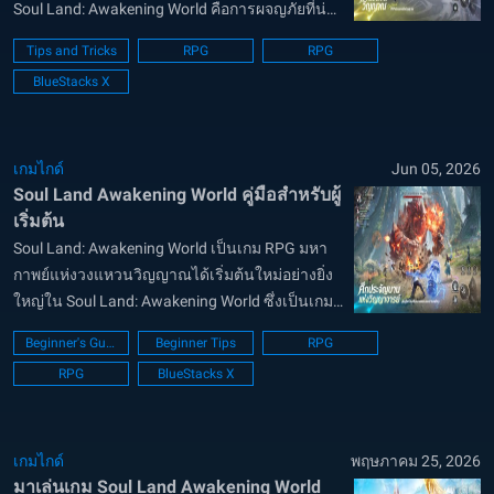
Soul Land: Awakening World คือการผจญภัยที่น่า
ตื่นเต้นและท้าทายอย่างยิ่ง ในดินแดนโต้วหลัว
Tips and Tricks
RPG
RPG
แห่งนี้ พลังต่อสู้และความเร็วในการพัฒนาตัว
BlueStacks X
ละครคือสิ่งที่จะตัดสินว่าคุณจ...
เกมไกด์
Jun 05, 2026
Soul Land Awakening World คู่มือสำหรับผู้
เริ่มต้น
Soul Land: Awakening World เป็นเกม RPG มหา
กาพย์แห่งวงแหวนวิญญาณได้เริ่มต้นใหม่อย่างยิ่ง
ใหญ่ใน Soul Land: Awakening World ซึ่งเป็นเกม
แนว 3D Open-World MMORPG เกมแรกของซีรีส์
Beginner's Guide
Beginner Tips
RPG
ระดับตำนานอย่าง ตำนานจอมยุทธ์ภูตถังซาน ตัว
RPG
BlueStacks X
เกมได้รับลิขสิทธิ์แท้ทั้งจากฉบับนิยา...
เกมไกด์
พฤษภาคม 25, 2026
มาเล่นเกม Soul Land Awakening World