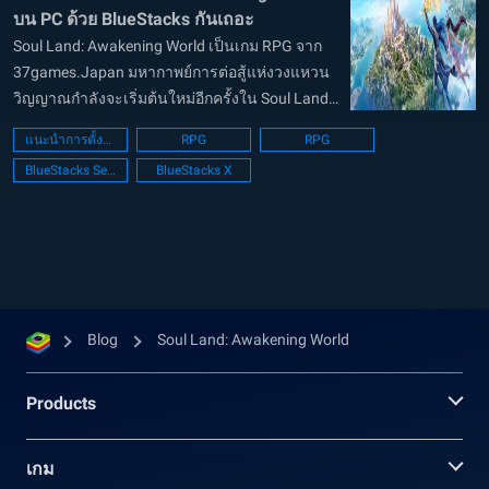
บน PC ด้วย BlueStacks กันเถอะ
Soul Land: Awakening World เป็นเกม RPG จาก
37games.Japan มหากาพย์การต่อสู้แห่งวงแหวน
วิญญาณกำลังจะเริ่มต้นใหม่อีกครั้งใน Soul Land:
Awakening World เกมแนว 3D Open-world
แนะนำการตั้งค่า PC
RPG
RPG
MMORPG เกมแรกของซีรีส์ระดับตำนานอย่าง
BlueStacks Setup
BlueStacks X
“ตำนานจอมยุทธ์ภูตถังซาน” ที่ได้ร...
Blog
Soul Land: Awakening World
Products
เกม