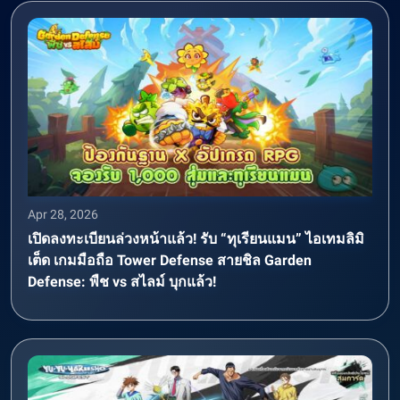
Apr 28, 2026
เปิดลงทะเบียนล่วงหน้าแล้ว! รับ “ทุเรียนแมน” ไอเทมลิมิ
เต็ด เกมมือถือ Tower Defense สายชิล Garden
Defense: พืช vs สไลม์ บุกแล้ว!