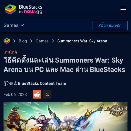
Games
สมััครสมาชิก
Blog
Games
Summoners War: Sky Arena
เกมไกด์
วิธีติดตั้งและเล่น Summoners War: Sky
Arena บน PC และ Mac ผ่าน BlueStacks
ผู้โพสท์:
BlueStacks Content Team
Feb 06, 2023