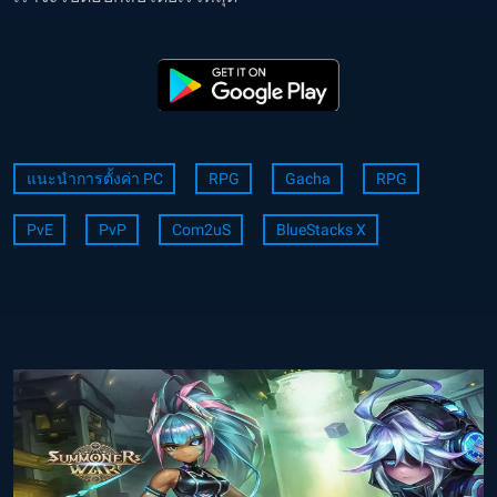
แนะนำการตั้งค่า PC
RPG
Gacha
RPG
PvE
PvP
Com2uS
BlueStacks X