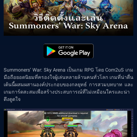
Summoners’ War: Sky Arena เป็นเกม RPG โดย Com2uS เกม
มือถือยอดนิยมที่ครองใจผู้เล่นหลายล้านคนทั่วโลก เกมที่น่าตื่น
เต้นนี้ผสมผสานองค์ประกอบของกลยุทธ์ การสวมบทบาท และ
เกมการ์ดสะสมเพื่อสร้างประสบการณ์ที่ไม่เหมือนใครและน่า
ดึงดูดใจ