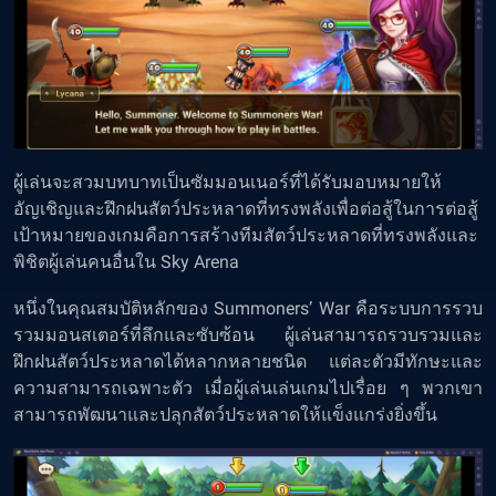
ผู้เล่นจะสวมบทบาทเป็นซัมมอนเนอร์ที่ได้รับมอบหมายให้
อัญเชิญและฝึกฝนสัตว์ประหลาดที่ทรงพลังเพื่อต่อสู้ในการต่อสู้
เป้าหมายของเกมคือการสร้างทีมสัตว์ประหลาดที่ทรงพลังและ
พิชิตผู้เล่นคนอื่นใน Sky Arena
หนึ่งในคุณสมบัติหลักของ Summoners’ War คือระบบการรวบ
รวมมอนสเตอร์ที่ลึกและซับซ้อน ผู้เล่นสามารถรวบรวมและ
ฝึกฝนสัตว์ประหลาดได้หลากหลายชนิด แต่ละตัวมีทักษะและ
ความสามารถเฉพาะตัว เมื่อผู้เล่นเล่นเกมไปเรื่อย ๆ พวกเขา
สามารถพัฒนาและปลุกสัตว์ประหลาดให้แข็งแกร่งยิ่งขึ้น