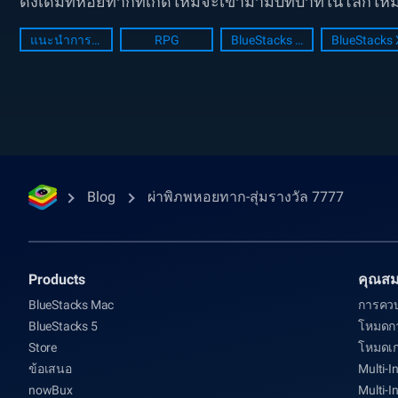
ดั้งเดิมที่หอยทากที่เกิดใหม่จะเข้ามามีบทบาทในโลกใหม
แนะนำการตั้งค่า PC
RPG
BlueStacks Setup
BlueStacks 
Blog
ผ่าพิภพหอยทาก-สุ่มรางวัล 7777
Products
คุณสมบ
BlueStacks Mac
การควบ
BlueStacks 5
โหมดกา
Store
โหมดเ
ข้อเสนอ
Multi-I
nowBux
Multi-I