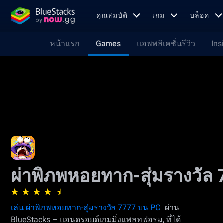
คุณสมบัติ
เกม
บล็อค
หน้าแรก
Games
แอพพลิเคชั่นรีวิว
Ins
ผ่าพิภพหอยทาก-สุ่มรางวัล
เล่น ผ่าพิภพหอยทาก-สุ่มรางวัล 7777 บน PC
ผ่าน
BlueStacks – แอนดรอยด์เกมมิ่งแพลทฟอรฺม, ที่ได้