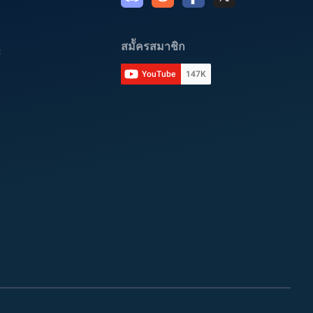
สมััครสมาชิก
C
YouTube
147K