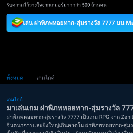
รับความไว้วางใจจากเกมอร์มากกว่า 500 ล้านคน
เล่น ผ่าพิภพหอยทาก-สุ่มรางวัล 7777 บน M
ทั้งหมด
เกมไกด์
เกมไกด์
มาเล่นเกม ผ่าพิภพหอยทาก-สุ่มรางวัล 77
ผ่าพิภพหอยทาก-สุ่มรางวัล 7777 เป็นเกม RPG จาก Zeni
จินตนาการและยิ่งใหญ่เกินคาดใน ผ่าพิภพหอยทาก-สุ่ม