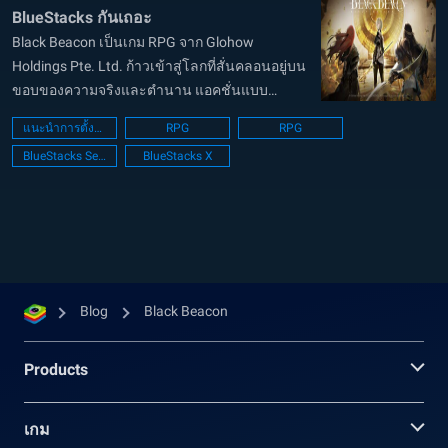
BlueStacks กันเถอะ
Black Beacon เป็นเกม RPG จาก Glohow
Holdings Pte. Ltd. ก้าวเข้าสู่โลกที่สั่นคลอนอยู่บน
ขอบของความจริงและตำนาน แอคชั่นแบบ
ภาพยนตร์ที่พาผู้เล่นดำดิ่งลงสู่ใจกลางของความ
แนะนำการตั้งค่า PC
RPG
RPG
ผิดปกติทั่วโลก เมื่อ Seer ในตำนานมาถึง เสาหินสี
BlueStacks Setup
BlueStacks X
ดำโบราณที่รู้จักกันในชื่อ Beacon ก็เปิดใ...
Blog
Black Beacon
Products
เกม