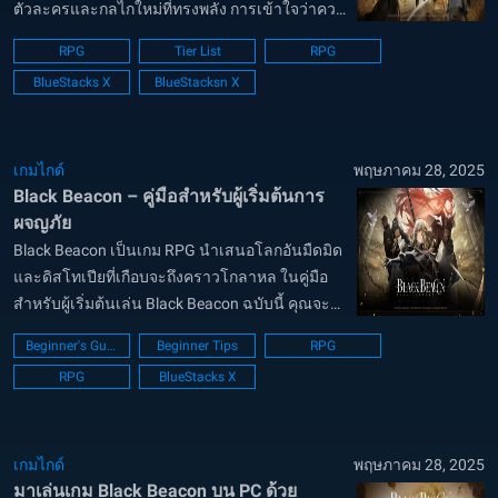
ตัวละครและกลไกใหม่ที่ทรงพลัง การเข้าใจว่าควร
ลงทุนกับหน่วยใดจึงมีความสำคัญสำหรับผู้เล่นที่
RPG
Tier List
RPG
ต้องการสร้างทีมที่แข็งแกร่งและมีประสิทธิภาพ ไม่
BlueStacks X
BlueStacksn X
ว่าคุณจะเป็นผู้เล่นที่เพิ่งเร...
เกมไกด์
พฤษภาคม 28, 2025
Black Beacon – คู่มือสำหรับผู้เริ่มต้นการ
ผจญภัย
Black Beacon เป็นเกม RPG นำเสนอโลกอันมืดมิด
และดิสโทเปียที่เกือบจะถึงคราวโกลาหล ในคู่มือ
สำหรับผู้เริ่มต้นเล่น Black Beacon ฉบับนี้ คุณจะ
ได้เรียนรู้พื้นฐานของกลไกและระบบโดยรวมของ
Beginner's Guide
Beginner Tips
RPG
เกม นอกจากนี้ เรายังแบ่งปันเคล็ดลับบางประการ
RPG
BlueStacks X
เกี่ยวกับวิธีการเล่นเกมในฐานะผ...
เกมไกด์
พฤษภาคม 28, 2025
มาเล่นเกม Black Beacon บน PC ด้วย