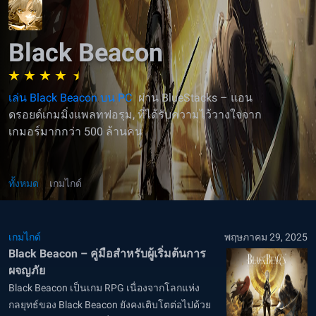
Black Beacon
เล่น Black Beacon บน PC
ผ่าน BlueStacks – แอน
ดรอยด์เกมมิ่งแพลทฟอรฺม, ที่ได้รับความไว้วางใจจาก
เกมอร์มากกว่า 500 ล้านคน
ทั้งหมด
เกมไกด์
เกมไกด์
พฤษภาคม 29, 2025
Black Beacon – คู่มือสำหรับผู้เริ่มต้นการ
ผจญภัย
Black Beacon เป็นเกม RPG เนื่องจากโลกแห่ง
กลยุทธ์ของ Black Beacon ยังคงเติบโตต่อไปด้วย