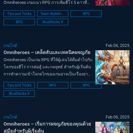
Omniheroes เกมแนว RPG การเพิ่มฮีโร่ 5 ดาวที่
สร้างความเสียหายสูงให้กับทีมของคุณเพียงอย่าง
Tips and Tricks
Team Building Guide
RPG
เดียวไม่เพียงพอที่จะทำให้ได้รับชัยชนะ ทีมที่มี
RPG
BlueStacks X
ความสมดุลซึ่งรวมเอากา...
เกมไกด์
Feb 06, 2025
Omniheroes – เคล็ดลับและเทคนิคผจญภัย
Omniheroes เป็นเกม RPG ที่ให้ผู้เล่นได้ดื่มด่ำไปกับ
โลกของฮีโร่ การต่อสู้ และกลยุทธ์ สำหรับผู้เริ่มต้น
การทำความเข้าใจกลไกของเกมอาจเป็นเรื่องยาก
ซึ่งมักจะนำไปสู่ข้อผิดพลาดในช่วงแรกและการ
Tips and Tricks
RPG
RPG
เริ่มต้นใหม่ แทนที่จะเรียนรู้ด้วยวิธีที่ยากลำบาก ให้
BlueStacks X
ใช้คู่มือนี้เ...
เกมไกด์
Feb 06, 2025
Omniheroes – เริ่มการผจญภัยของคุณด้วย
คู่มือสำหรับผู้เริ่มต้น