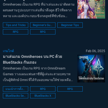
Omniheroes เป็นเกม RPG ที่น่าเล่นและน่าติดตาม
ผสมผสานรูปแบบการเล่นที่น่าดึงดูด ฮีโร่ที่หลาก
หลาย และองค์ประกอบเชิงกลยุทธ์ที่ซับซ้อน
สำหรับผู้เล่นใหม่ ความลึกล้ำของเกมอาจดูน่ากลัว
Tips and Tricks
Beginner's Guide
Beginner Tips
แทนที่จะรู้สึกเครียด ให้ใช้คู่มือนี้ซึ่งเต็มไปด้วย
RPG
RPG
เคล็ดลับและเทคนิคสำคัญ...
เกมไกด์
Feb 06, 2025
มาเล่นเกม Omniheroes บน PC ด้วย
BlueStacks กันเถอะ
Omniheroes เป็นเกม RPG จาก OmniDream
Games วางแผนแฟนตาซีที่ผู้เล่นจะสวมบทบาท
เป็นผู้พิทักษ์ Omni ที่ได้รับมอบหมายให้ช่วยเหลือ
Palmarius จากเงื้อมมือของความมืด ด้วยฮีโร่
แนะนำการตั้งค่า PC
RPG
RPG
มากกว่า 100 ตัวให้สะสม การต่อสู้ PvP ที่น่าตื่น
BlueStacks Setup
BlueStacks X
เต้น และการอัปเดตตามฤดูกาลที่เต็มไปด...