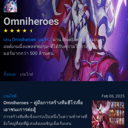
Omniheroes
เล่น Omniheroes บน PC
ผ่าน BlueStacks – แอนดร
อยด์เกมมิ่งแพลทฟอรฺม, ที่ได้รับความไว้วางใจจากเก
มอร์มากกว่า 500 ล้านคน
ทั้งหมด
เกมไกด์
เกมไกด์
Feb 06, 2025
Omniheroes – คู่มือการสร้างทีมฮีโร่เพื่อ
เอาชนะการต่อสู้
การสร้างทีมที่แข็งแกร่งเป็นหนึ่งในความท้าทายที่
ยิ่งใหญ่ที่สุดที่ผู้เล่นต้องเผชิญเมื่อเริ่มเล่น