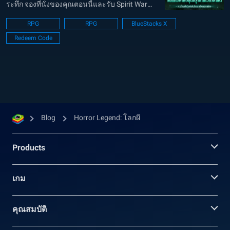
ระทึก จองที่นั่งของคุณตอนนี้และรับ Spirit War
Horse พร้อมธนบัตรและทองแดงมูลค่ากว่า 10
RPG
RPG
BlueStacks X
ล้านเมื่อคุณออกเดินทางสู่การเดินทางสุดสยอง
Redeem Code
ขวัญนี้! รหัสแลกของ Horror Legen...
Blog
Horror Legend: โลกผี
Products
เกม
คุณสมบัติ