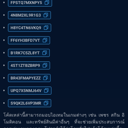
FPSTQ7MXNPY5
4N8M2XL9R1G3
H8YC4TN6VKQ9
FF6YH3BFD7VT
B1RK7C5ZL8YT
4ST1ZTBZBRP9
BR43FMAPYEZZ
UPQ7X5NMJ64V
S9QK2L6VP3MR
โค้ดเหล่านี้สามารถมอบไอเทมในเกมต่างๆ เช่น เพชร สกิน อิ
โมติคอน และทรัพย์สินมีค่าอื่นๆ ที่จะช่วยเพิ่มประสบการณ์