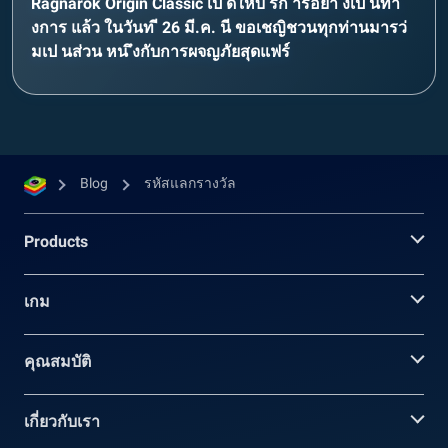
Ragnarok Origin Classic เป ดใหบ้ รกิ ารอยา่ งเป นทา
งการ แล้ว ในวันท ี 26 มี.ค. นี ขอเชญิชวนทุกท่านมารว่
มเป นส่วน หน ึงกับการผจญภัยสุดแฟร์
Blog
รหัสแลกรางวัล
Products
เกม
คุณสมบัติ
เกี่ยวกับเรา