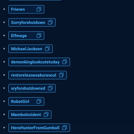
Frieren
Sorryforshutdown
Elfmage
MichaelJackson
demonkinglookcutetoday
restoreleasesakurasoul
sryforshutdownxd
RobotGirl
MamboIncident
HeroHunterFromGumball