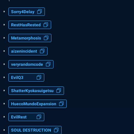
Sorry4Delay
RestHasRested
Metamorphosis
aizenincident
veryrandomcode
EvilQ3
ShatterKyokasuigetsu
HuecoMundoExpansion
EvilRest
SOUL DESTRUCTION