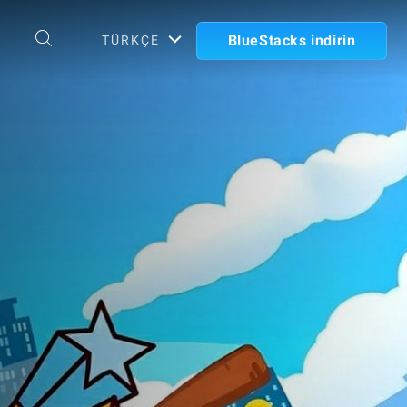
BlueStacks indirin
TÜRKÇE