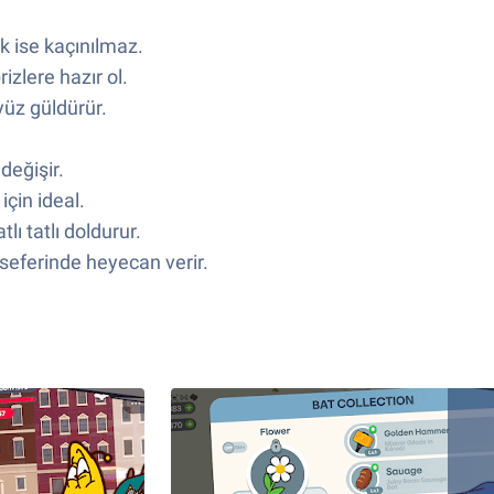
k ise kaçınılmaz.
zlere hazır ol.
yüz güldürür.
değişir.
çin ideal.
ı tatlı doldurur.
r seferinde heyecan verir.