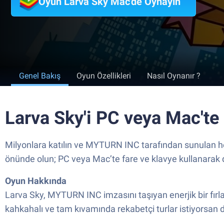
Oyun Larva Sky Mac'de Oynayın
Genel Bakış
Oyun Özellikleri
Nasıl Oynanır ?
Larva Sky'i PC veya Mac'te
Milyonlara katılın ve MYTURN INC tarafından sunulan hey
önünde olun; PC veya Mac’te fare ve klavye kullanarak da
Oyun Hakkında
Larva Sky, MYTURN INC imzasını taşıyan enerjik bir fırlat‑
kahkahalı ve tam kıvamında rekabetçi turlar istiyorsan d