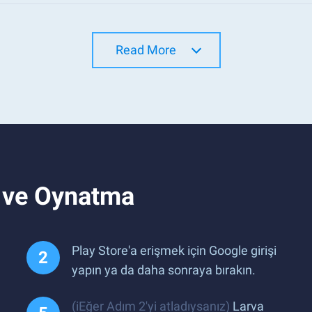
Read More
e ve Oynatma
Play Store'a erişmek için Google girişi
yapın ya da daha sonraya bırakın.
(iEğer Adım 2'yi atladıysanız)
Larva