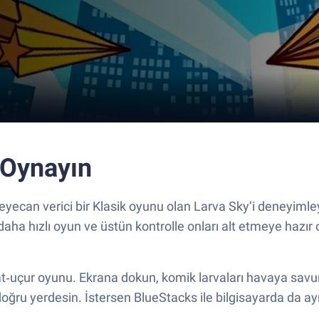
 Oynayın
ecan verici bir Klasik oyunu olan Larva Sky’i deneyimleyi
ha hızlı oyun ve üstün kontrolle onları alt etmeye hazır 
uçur oyunu. Ekrana dokun, komik larvaları havaya savur; rot
oğru yerdesin. İstersen BlueStacks ile bilgisayarda da aynı