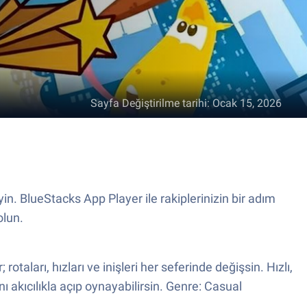
Sayfa Değiştirilme tarihi
:
Ocak 15, 2026
n. BlueStacks App Player ile rakiplerinizin bir adım
olun.
aları, hızları ve inişleri her seferinde değişsin. Hızlı,
 akıcılıkla açıp oynayabilirsin. Genre: Casual