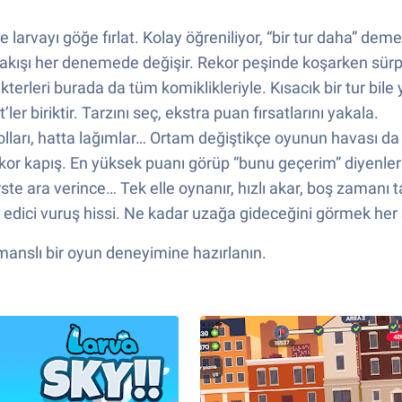
larvayı göğe fırlat. Kolay öğreniliyor, “bir tur daha” deme
 akışı her denemede değişir. Rekor peşinde koşarken sürpri
terleri burada da tüm komiklikleriyle. Kısacık bir tur bile 
r biriktir. Tarzını seç, ekstra puan fırsatlarını yakala.
yolları, hatta lağımlar… Ortam değiştikçe oyunun havası da 
or kapış. En yüksek puanı görüp “bunu geçerim” diyenler i
 ara verince… Tek elle oynanır, hızlı akar, boş zamanı tatl
tmin edici vuruş hissi. Ne kadar uzağa gideceğini görmek he
rmanslı bir oyun deneyimine hazırlanın.