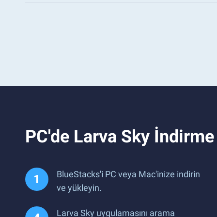
PC'de Larva Sky İndirm
BlueStacks'i PC veya Mac'inize indirin
ve yükleyin.
Larva Sky uygulamasını arama