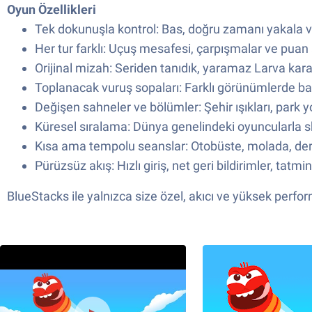
Oyun Özellikleri
Tek dokunuşla kontrol: Bas, doğru zamanı yakala ve 
Her tur farklı: Uçuş mesafesi, çarpışmalar ve puan
Orijinal mizah: Seriden tanıdık, yaramaz Larva karak
Toplanacak vuruş sopaları: Farklı görünümlerde bat’le
Değişen sahneler ve bölümler: Şehir ışıkları, park 
Küresel sıralama: Dünya genelindeki oyuncularla sk
Kısa ama tempolu seanslar: Otobüste, molada, derste
Pürüzsüz akış: Hızlı giriş, net geri bildirimler, ta
BlueStacks ile yalnızca size özel, akıcı ve yüksek perfo