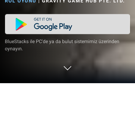
ROL OYUNU
|
GRAVITY GAME HUB PTE. LTD.
BlueStacks ile PC'de ya da bulut sistemimiz üzerinden
oynayın.
Ragnarok X: Next Generation'i PC veya
Mac'te Oynayın
Ragnarok X: Next Generation ile en iyi