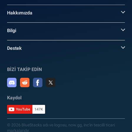
Hakkımızda
Bilgi
Destek
BİZİ TAKİP EDİN
Kaydol
YouTube
147K
© 2026 BlueStacks adı ve logosu, now.gg, inc'in tescilli ticari
markalarıdır.