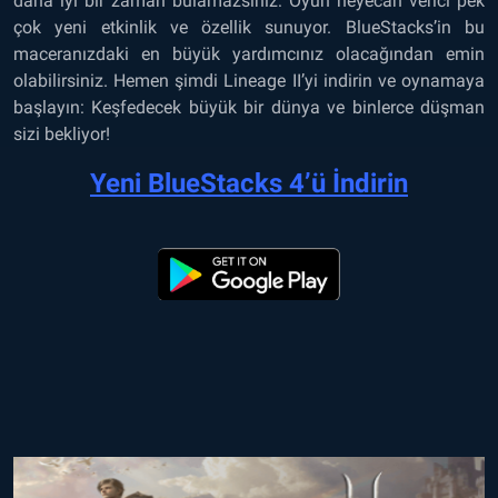
daha iyi bir zaman bulamazsınız: Oyun heyecan verici pek
çok yeni etkinlik ve özellik sunuyor. BlueStacks’in bu
maceranızdaki en büyük yardımcınız olacağından emin
olabilirsiniz. Hemen şimdi Lineage II’yi indirin ve oynamaya
başlayın: Keşfedecek büyük bir dünya ve binlerce düşman
sizi bekliyor!
Yeni BlueStacks 4’ü İndirin