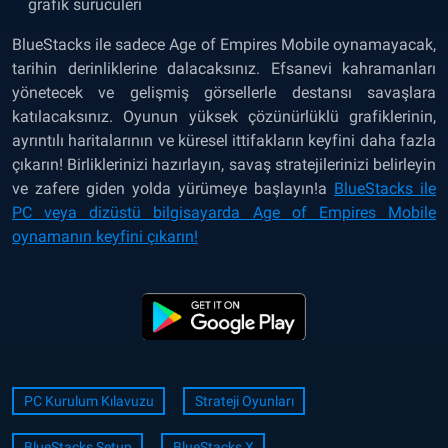
grafik sürücüleri
BlueStacks ile sadece Age of Empires Mobile oynamayacak,
tarihin derinliklerine dalacaksınız. Efsanevi kahramanları
yönetecek ve gelişmiş görsellerle destansı savaşlara
katılacaksınız. Oyunun yüksek çözünürlüklü grafiklerinin,
ayrıntılı haritalarının ve küresel ittifakların keyfini daha fazla
çıkarın! Birliklerinizi hazırlayın, savaş stratejilerinizi belirleyin
ve zafere giden yolda yürümeye başlayın!a
BlueStacks ile
PC veya dizüstü bilgisayarda Age of Empires Mobile
oynamanın keyfini çıkarın!
PC Kurulum Kılavuzu
Strateji Oyunları
BlueStacks Setup
BlueStacks X