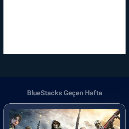
BlueStacks Geçen Hafta