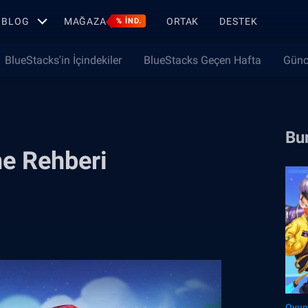
BLOG
MAĞAZA
ORTAK
DESTEK
% IND.
BlueStacks'in İçindekiler
BlueStacks Geçen Hafta
Günc
Bun
me Rehberi
Oyun