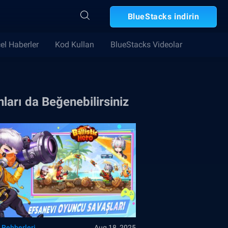
BlueStacks indirin
el Haberler
Kod Kullan
BlueStacks Videolar
ları da Beğenebilirsiniz
 Rehberleri
Aug 18, 2025