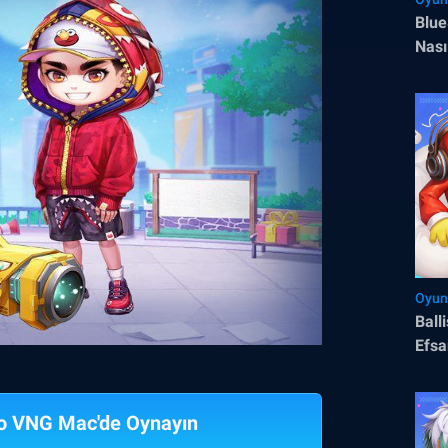
Blue
Nası
Oyun
Ball
Efsa
ro VNG Mac'de Oynayın