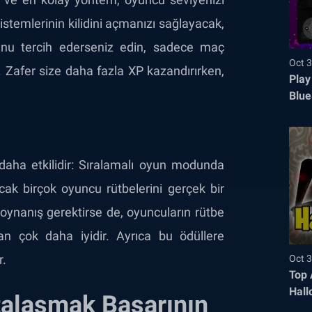
stemlerinin kilidini açmanızı sağlayacak,
unu tercih ederseniz edin, sadece maç
Oct 3
 Zafer size daha fazla XP kazandırırken,
Play
Blue
aha etkilidir: Sıralamalı oyun modunda
ak birçok oyuncu rütbelerini gerçek bir
 oynanış gerektirse de, oyuncuların rütbe
an çok daha iyidir. Ayrıca bu ödüllere
r.
Oct 3
Top 
Hall
talaşmak Başarının