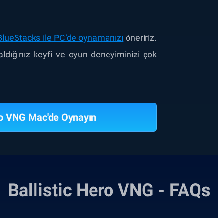
BlueStacks ile PC’de oynamanızı
öneririz.
dığınız keyfi ve oyun deneyiminizi çok
ro VNG Mac'de Oynayın
Ballistic Hero VNG - FAQs