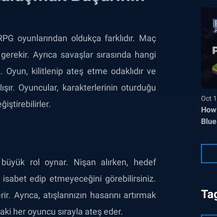
RPG oyunlarından oldukça farklıdır. Maç
rekir. Ayrıca savaşlar sırasında hangi
z. Oyun, kilitlenip ateş etme odaklıdır ve
şır. Oyuncular, karakterlerinin oturduğu
Oct 1
ştirebilirler.
How 
Blue
 büyük rol oynar. Nişan alırken, hedef
 isabet edip etmeyeceğini görebilirsiniz.
Ta
r. Ayrıca, atışlarınızın hasarını artırmak
ki her oyuncu sırayla ateş eder.