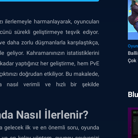
zı ilerlemeyle harmanlayarak, oyuncuları
cünü sürekli geliştirmeye teşvik ediyor.
ça ve daha zorlu düşmanlarla karşılaştıkça,
Oyun
geliyor. Kahramanınızın istatistiklerini
Ball
Çok 
adar yaptığınız her geliştirme, hem PvE
Teme
ktınızı doğrudan etkiliyor. Bu makalede,
 nasıl verimli ve hızlı bir şekilde
Blu
a Nasıl İlerlenir?
a gelecek ilk ve en önemli soru, oyunda
İlk ve en kolay yöntem, oyuncu seviyenizi