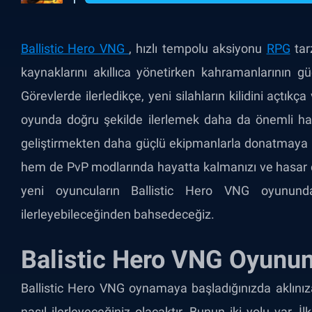
Ballistic Hero VNG
, hızlı tempolu aksiyonu
RPG
tar
kaynaklarını akıllıca yönetirken kahramanlarının gü
Görevlerde ilerledikçe, yeni silahların kilidini açtık
oyunda doğru şekilde ilerlemek daha da önemli hale 
geliştirmekten daha güçlü ekipmanlarla donatmaya k
hem de PvP modlarında hayatta kalmanızı ve hasar çı
yeni oyuncuların Ballistic Hero VNG oyununda
ilerleyebileceğinden bahsedeceğiz.
Balistic Hero VNG Oyunund
Ballistic Hero VNG oynamaya başladığınızda aklınız
nasıl ilerleyeceğiniz olacaktır. Bunun iki yolu var. 