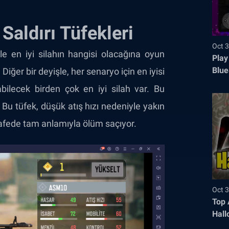
 Saldırı Tüfekleri
Oct 3
 en iyi silahın hangisi olacağına oyun
Play
Blue
Diğer bir deyişle, her senaryo için en iyisi
labilecek birden çok en iyi silah var. Bu
Bu tüfek, düşük atış hızı nedeniyle yakın
fede tam anlamıyla ölüm saçıyor.
Oct 3
Top 
Hall