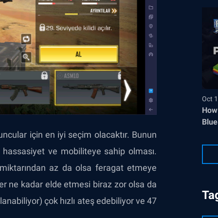
Oct 1
How 
Blue
ncular için en iyi seçim olacaktır. Bunun
r hassasiyet ve mobiliteye sahip olması.
r miktarından az da olsa feragat etmeye
Her ne kadar elde etmesi biraz zor olsa da
Ta
anabiliyor) çok hızlı ateş edebiliyor ve 47