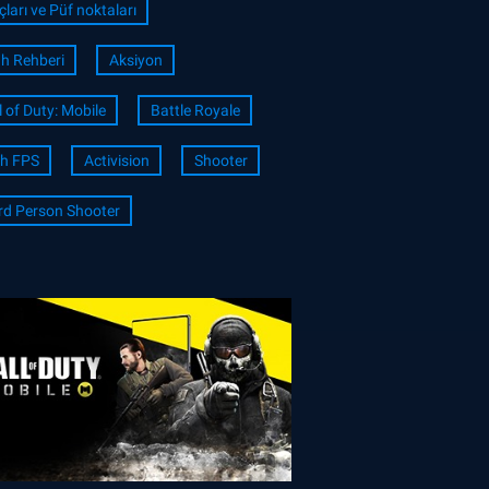
çları ve Püf noktaları
ah Rehberi
Aksiyon
l of Duty: Mobile
Battle Royale
h FPS
Activision
Shooter
rd Person Shooter