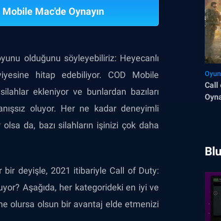
: Mobile Mac'de Oynayın
oyunu olduğunu söyleyebiliriz: Heyecanlı
viyesine hitap edebiliyor. COD Mobile
Oyun
Call
silahlar ekleniyor ve bunlardan bazıları
Oyna
anışsız oluyor. Her ne kadar deneyimli
r olsa da, bazı silahların işinizi çok daha
Blu
 bir deyişle, 2021 itibariyle Call of Duty:
uyor? Aşağıda, her kategorideki en iyi ve
z ne olursa olsun bir avantaj elde etmenizi