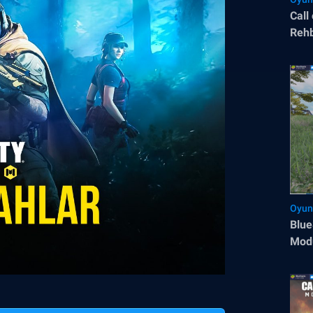
Call
Rehb
Oyun
Blue
Modu