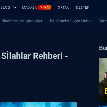
BLOG
MAĞAZA
ORTAK
DESTEK
% IND.
BlueStacks'in İçindekiler
BlueStacks Geçen Hafta
Günc
Bun
 Sİlahlar Rehberi -
Oyun